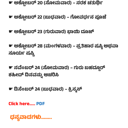
☛ ಅಕ್ಟೋಬರ್ 20 (ಸೋಮವಾರ) – ನರಕ ಚತುರ್ಥಿ
☛ ಅಕ್ಟೋಬರ್ 22 (ಬುಧವಾರ) – ಗೋವರ್ಧನ ಪೂಜೆ
☛ ಅಕ್ಟೋಬರ್ 23 (ಗುರುವಾರ) ಭಾಯಿ ದೂಜ್
☛ ಅಕ್ಟೋಬರ್ 28 (ಮಂಗಳವಾರ) – ಪ್ರತಿಹಾರ ಷಷ್ಠಿ ಅಥವಾ
ಸೂರ್ಯ ಷಷ್ಟಿ
☛ ನವೆಂಬರ್ 24 (ಸೋಮವಾರ) – ಗುರು ಬಹದ್ದೂರ್
ಶಹೀದ್ ದಿನವನ್ನು ಆಚರಿಸಿ
☛ ಡಿಸೆಂಬರ್ 24 (ಬುಧವಾರ) – ಕ್ರಿಸ್ಮಸ್
Click here…..
PDF
ಧನ್ಯವಾದಗಳು……..