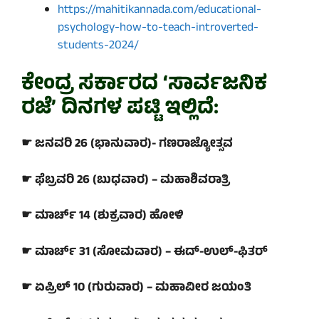
https://mahitikannada.com/educational-
psychology-how-to-teach-introverted-
students-2024/
ಕೇಂದ್ರ ಸರ್ಕಾರದ ‘ಸಾರ್ವಜನಿಕ
ರಜೆ’ ದಿನಗಳ ಪಟ್ಟಿ ಇಲ್ಲಿದೆ:
☛ ಜನವರಿ 26 (ಭಾನುವಾರ)- ಗಣರಾಜ್ಯೋತ್ಸವ
☛ ಫೆಬ್ರವರಿ 26 (ಬುಧವಾರ) – ಮಹಾಶಿವರಾತ್ರಿ
☛ ಮಾರ್ಚ್ 14 (ಶುಕ್ರವಾರ) ಹೋಳಿ
☛ ಮಾರ್ಚ್ 31 (ಸೋಮವಾರ) – ಈದ್-ಉಲ್-ಫಿತರ್
☛ ಏಪ್ರಿಲ್ 10 (ಗುರುವಾರ) – ಮಹಾವೀರ ಜಯಂತಿ