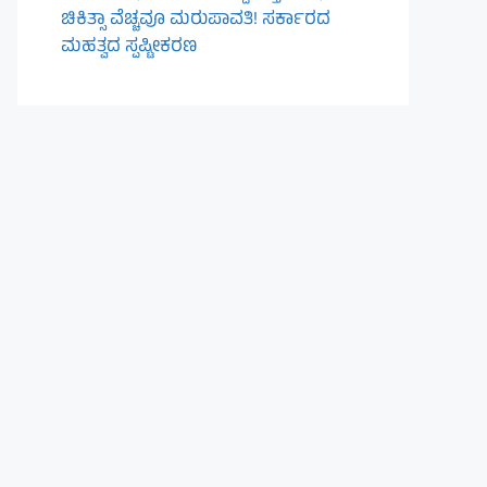
ಚಿಕಿತ್ಸಾ ವೆಚ್ಚವೂ ಮರುಪಾವತಿ! ಸರ್ಕಾರದ
ಮಹತ್ವದ ಸ್ಪಷ್ಟೀಕರಣ