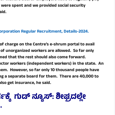
s were spent and we provided social security
aid.
rporation Regular Recruitment, Details-2024.
of charge on the Centre’s e-shrum portal to avail
of unorganized workers are allowed. So far only
med that the rest should also come forward.
 sector workers (independent workers) in the state. An
hem. However, so far only 10 thousand people have
ing a separate board for them. There are 40,000 to
lso get insurance, he said.
್ಕೆ ಗುಡ್‌ ನ್ಯೂಸ್‌: ಶೀಘ್ರದಲ್ಲೇ
5
.