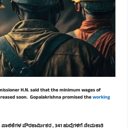
ssioner H.N. said that the minimum wages of
increased soon. Gopalakrishna promised the
working
ದ ಪಾಲಿಕೆಗಳ ಪೌರಕಾರ್ಮಿಕರ , 341 ಹುದ್ದೆಗಳಿಗೆ ನೇಮಕಾತಿ