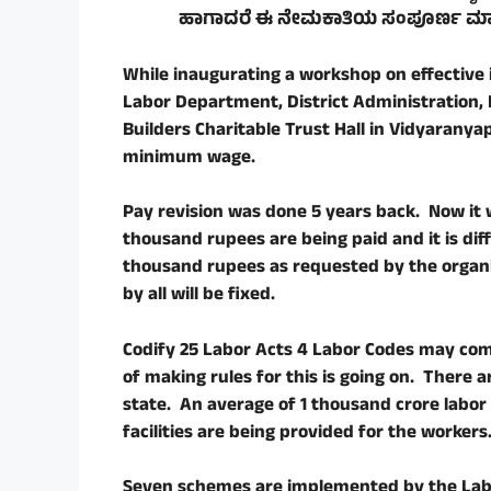
ಹಾಗಾದರೆ ಈ ನೇಮಕಾತಿಯ ಸಂಪೂರ್ಣ ಮಾಹಿತ
While inaugurating a workshop on effective
Labor Department, District Administration, 
Builders Charitable Trust Hall in Vidyarany
minimum wage.
Pay revision was done 5 years back. Now it w
thousand rupees are being paid and it is diffic
thousand rupees as requested by the organ
by all will be fixed.
Codify 25 Labor Acts 4 Labor Codes may come
of making rules for this is going on. There 
state. An average of 1 thousand crore labor 
facilities are being provided for the workers
Seven schemes are implemented by the Labo