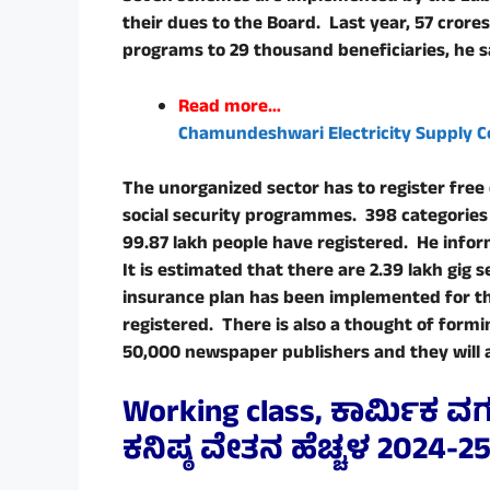
their dues to the Board. Last year, 57 crore
programs to 29 thousand beneficiaries, he s
Read more…
Chamundeshwari Electricity Supply Co
The unorganized sector has to register free 
social security programmes. 398 categories 
99.87 lakh people have registered. He infor
It is estimated that there are 2.39 lakh gig
insurance plan has been implemented for t
registered. There is also a thought of form
50,000 newspaper publishers and they will a
Working class, ಕಾರ್ಮಿಕ ವರ್ಗಕ
ಕನಿಷ್ಠ ವೇತನ ಹೆಚ್ಚಳ
2024-2