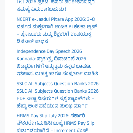
List 2026 ಪ್ರಕಟ! ಹೆಸರು ಪರಿಶೀಲಿಸದಿದ್ದರೆ
ಸಮಸ್ಯೆ ಎದುರಾಗಬಹುದು !
NCERT e-Jaadui Pitara App 2026: 3–8
ವರ್ಷದ ಮಕ್ಕಳಿಗಾಗಿ ಉಚಿತ AI ಕಲಿಕಾ ಆ್ಯಪ್
– ಪೋಷಕರು ಮತ್ತು ಶಿಕ್ಷಕರಿಗೆ ಉಪಯುಕ್ತ
ಡಿಜಿಟಲ್ ಸಾಧನ
Independence Day Speech 2026
Kannada: ಸ್ವಾತಂತ್ರ್ಯ ದಿನಾಚರಣೆ 2026
ವಿದ್ಯಾರ್ಥಿಗಳಿಗೆ ಅತ್ಯುತ್ತಮ ಕನ್ನಡ ಭಾಷಣ,
ಇತಿಹಾಸ, ಮಹತ್ವ ಹಾಗೂ ಸಂಪೂರ್ಣ ಮಾಹಿತಿ
SSLC All Subjects Question Banks 2026:
SSLC All Subjects Question Banks 2026
PDF ಎಲ್ಲಾ ವಿಷಯಗಳ ಪ್ರಶ್ನೆ ಬ್ಯಾಂಕ್‌ಗಳು –
ಹೆಚ್ಚು ಅಂಕ ಪಡೆಯುವ ಸುಲಭ ಮಾರ್ಗ
HRMS Pay Slip July 2026: ಸರ್ಕಾರಿ
ನೌಕರರೇ ಗಮನಿಸಿ! ಜುಲೈ HRMS Pay Slip
ಬಿಡುಗಡೆಯಾಗಿದೆ – Increment ಮಿಸ್