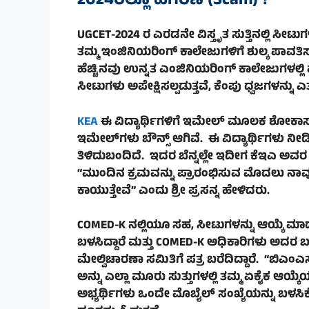
2024ರಲ್ಲೂ ಹಗರಣ (Scam) ?
UGCET-2024 ರ ಎರಡನೇ ವಿಸ್ತೃತ ಸುತ್ತಿನಲ್ಲಿ ಸೀಟುಗ
ತಮ್ಮ ಇಂಜಿನಿಯರಿಂಗ್ ಕಾಲೇಜುಗಳಿಗೆ ಶುಲ್ಕ ಪಾವತಿ
ಹೆಚ್ಚಿನವು ಉನ್ನತ ಎಂಜಿನಿಯರಿಂಗ್ ಕಾಲೇಜುಗಳಲ್ಲಿ ಮತ್ತ
ಸೀಟುಗಳು ಅಪೇಕ್ಷಿಸಲ್ಪಡುತ್ತವೆ, ಕೆಂಪು ಧ್ವಜಗಳನ್ನು ಎತ್ತ
KEA
ಈ ವಿದ್ಯಾರ್ಥಿಗಳಿಗೆ ಇಮೇಲ್ ಮೂಲಕ ಶೋಕಾಸ್
ಇಮೇಲ್‌ಗಳು ಬೌನ್ಸ್ ಆಗಿವೆ. ಈ ವಿದ್ಯಾರ್ಥಿಗಳು ನ
ತಿಳಿದುಬಂದಿದೆ. ಇದರ ಬೆನ್ನಲ್ಲೇ ಇದೀಗ ಕೆಇಎ ಅವ
“ಮುಂದಿನ ಕ್ರಮವನ್ನು ಪ್ರಾರಂಭಿಸುವ ಮೊದಲು ನಾವು 
ಕಾಯುತ್ತೇವೆ” ಎಂದು ಶ್ರೀ ಪ್ರಸನ್ನ ಹೇಳಿದರು.
COMED-K ನಲ್ಲಿಯೂ ಸಹ, ಸೀಟುಗಳನ್ನು ಆಯ್ಕೆ ಮಾಡಲ
ಬಳಸಿದ್ದಾರೆ ಮತ್ತು COMED-K ಅಧಿಕಾರಿಗಳು ಅದರ ಬಗ್
ಮೇಲ್ವಿಚಾರಣಾ ಸಮಿತಿಗೆ ಪತ್ರ ಬರೆದಿದ್ದಾರೆ. “ಬಿಎಂ
ಅನ್ನು ಎಲ್ಲಾ ಮೂರು ಸುತ್ತುಗಳಲ್ಲಿ ತಮ್ಮ ಏಕೈಕ ಆಯ
ಅಭ್ಯರ್ಥಿಗಳು ಒಂದೇ ಮೊಬೈಲ್ ಸಂಖ್ಯೆಯನ್ನು ಬಳಸ