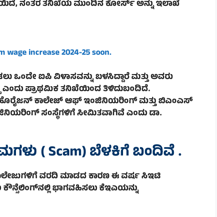
ಕ್ಷೆಯಿದೆ, ನಂತರ ತನಿಖೆಯ ಮುಂದಿನ ಕೋರ್ಸ್ ಅನ್ನು ಇಲಾಖೆ
um wage increase
2024-25
soon.
ಡಲು ಒಂದೇ ಐಪಿ ವಿಳಾಸವನ್ನು ಬಳಸಿದ್ದಾರೆ ಮತ್ತು ಅವರು
 ಎಂದು ಪ್ರಾಥಮಿಕ ತನಿಖೆಯಿಂದ ತಿಳಿದುಬಂದಿದೆ.
 ಹೊರೈಜನ್ ಕಾಲೇಜ್ ಆಫ್ ಇಂಜಿನಿಯರಿಂಗ್ ಮತ್ತು ಬಿಎಂಎಸ್
ಯರಿಂಗ್ ಸಂಸ್ಥೆಗಳಿಗೆ ಸೀಮಿತವಾಗಿವೆ ಎಂದು ಡಾ.
್ರಮಗಳು ( Scam) ಬೆಳಕಿಗೆ ಬಂದಿವೆ .
ಕಾಲೇಜುಗಳಿಗೆ ವರದಿ ಮಾಡದ ಕಾರಣ ಈ ವರ್ಷ ಸಿಇಟಿ
ಳು ಕೌನ್ಸೆಲಿಂಗ್‌ನಲ್ಲಿ ಭಾಗವಹಿಸಲು ಕೆಇಎಯನ್ನು