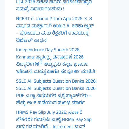
List 2026 ಪ್ರಕಟ! ಹೆಸರು ಪರಿಶೀಲಿಸದಿದ್ದರೆ
ಸಮಸ್ಯೆ ಎದುರಾಗಬಹುದು !
NCERT e-Jaadui Pitara App 2026: 3–8
ವರ್ಷದ ಮಕ್ಕಳಿಗಾಗಿ ಉಚಿತ AI ಕಲಿಕಾ ಆ್ಯಪ್
– ಪೋಷಕರು ಮತ್ತು ಶಿಕ್ಷಕರಿಗೆ ಉಪಯುಕ್ತ
ಡಿಜಿಟಲ್ ಸಾಧನ
Independence Day Speech 2026
Kannada: ಸ್ವಾತಂತ್ರ್ಯ ದಿನಾಚರಣೆ 2026
ವಿದ್ಯಾರ್ಥಿಗಳಿಗೆ ಅತ್ಯುತ್ತಮ ಕನ್ನಡ ಭಾಷಣ,
ಇತಿಹಾಸ, ಮಹತ್ವ ಹಾಗೂ ಸಂಪೂರ್ಣ ಮಾಹಿತಿ
SSLC All Subjects Question Banks 2026:
SSLC All Subjects Question Banks 2026
PDF ಎಲ್ಲಾ ವಿಷಯಗಳ ಪ್ರಶ್ನೆ ಬ್ಯಾಂಕ್‌ಗಳು –
ಹೆಚ್ಚು ಅಂಕ ಪಡೆಯುವ ಸುಲಭ ಮಾರ್ಗ
HRMS Pay Slip July 2026: ಸರ್ಕಾರಿ
ನೌಕರರೇ ಗಮನಿಸಿ! ಜುಲೈ HRMS Pay Slip
ಬಿಡುಗಡೆಯಾಗಿದೆ – Increment ಮಿಸ್