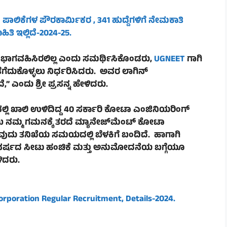
ದ ಪಾಲಿಕೆಗಳ ಪೌರಕಾರ್ಮಿಕರ , 341 ಹುದ್ದೆಗಳಿಗೆ ನೇಮಕಾತಿ
ಿ ಇಲ್ಲಿದೆ-
2024-25
.
ಲ್ಲಿ ಭಾಗವಹಿಸಿರಲಿಲ್ಲ ಎಂದು ಸಮರ್ಥಿಸಿಕೊಂಡರು,
UGNEET
ಗಾಗಿ
ದುಕೊಳ್ಳಲು ನಿರ್ಧರಿಸಿದರು. ಅವರ ಲಾಗಿನ್
 ಎಂದು ಶ್ರೀ ಪ್ರಸನ್ನ ಹೇಳಿದರು.
್ಲಿ ಖಾಲಿ ಉಳಿದಿದ್ದ 40 ಸರ್ಕಾರಿ ಕೋಟಾ ಎಂಜಿನಿಯರಿಂಗ್
ೆಯು ನಮ್ಮ ಗಮನಕ್ಕೆ ತರದೆ ಮ್ಯಾನೇಜ್‌ಮೆಂಟ್ ಕೋಟಾ
ುದು ತನಿಖೆಯ ಸಮಯದಲ್ಲಿ ಬೆಳಕಿಗೆ ಬಂದಿದೆ. ಹಾಗಾಗಿ
ನ ವರ್ಷದ ಸೀಟು ಹಂಚಿಕೆ ಮತ್ತು ಅನುಮೋದನೆಯ ಬಗ್ಗೆಯೂ
ಳಿದರು.
rporation Regular Recruitment, Details-2024.