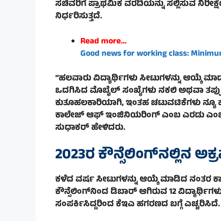
ಸಚಿವರಿಗೆ ಪ್ರಾಥಮಿಕ ವರದಿಯನ್ನು ಸಲ್ಲಿಸುವ ನಿರೀ
ನಿರ್ಧರಿಸುತ್ತದೆ.
Read more…
Good news for working class: Minim
“ಹಲವಾರು ವಿದ್ಯಾರ್ಥಿಗಳು ಸೀಟುಗಳನ್ನು ಆಯ್ಕೆ ಮಾ
ಒದಗಿಸಿದ ಮೊಬೈಲ್ ಸಂಖ್ಯೆಗಳು ನಕಲಿ ಅಥವಾ ತಪ್ಪು
ಕುತೂಹಲಕಾರಿಯಾಗಿ, ಇಂತಹ ಚಟುವಟಿಕೆಗಳು ನ್ಯೂ
ಕಾಲೇಜ್ ಆಫ್ ಇಂಜಿನಿಯರಿಂಗ್ ಎಂಬ ಎರಡು ಎಂಜಿನಿ
ಸುಧಾಕರ್ ಹೇಳಿದರು.
2023ರ ಕೌನ್ಸೆಲಿಂಗ್‌ನಲ್ಲಿನ ಅಕ
ಕಳೆದ ವರ್ಷ ಸೀಟುಗಳನ್ನು ಆಯ್ಕೆ ಮಾಡಿದ ನಂತರ 
ಕೌನ್ಸೆಲಿಂಗ್‌ನಿಂದ ಡಿಬಾರ್ ಆಗಿರುವ 12 ವಿದ್ಯಾರ್ಥಿಗ
ಸಂಪರ್ಕಿಸಿದ್ದರಿಂದ ಕೆಇಎ ಹಗರಣದ ಬಗ್ಗೆ ಎಚ್ಚರಿಸಿದೆ.