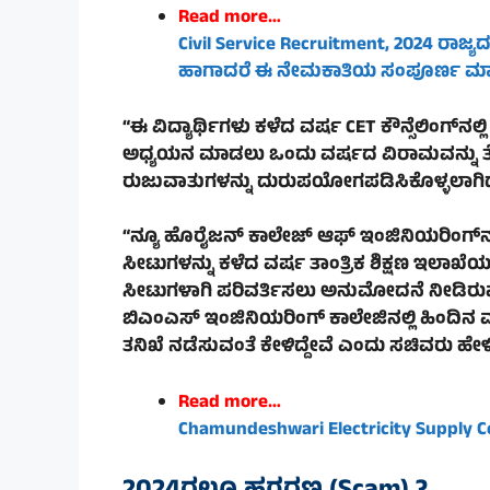
Read more…
Civil Service Recruitment, 2024 ರಾಜ್ಯ
ಹಾಗಾದರೆ ಈ ನೇಮಕಾತಿಯ ಸಂಪೂರ್ಣ ಮಾಹಿತ
“ಈ ವಿದ್ಯಾರ್ಥಿಗಳು ಕಳೆದ ವರ್ಷ CET ಕೌನ್ಸೆಲಿಂಗ್‌ನ
ಅಧ್ಯಯನ ಮಾಡಲು ಒಂದು ವರ್ಷದ ವಿರಾಮವನ್ನು ತೆಗೆ
ರುಜುವಾತುಗಳನ್ನು ದುರುಪಯೋಗಪಡಿಸಿಕೊಳ್ಳಲಾಗಿದೆ,”
“ನ್ಯೂ ಹೊರೈಜನ್ ಕಾಲೇಜ್ ಆಫ್ ಇಂಜಿನಿಯರಿಂಗ್‌ನಲ
ಸೀಟುಗಳನ್ನು ಕಳೆದ ವರ್ಷ ತಾಂತ್ರಿಕ ಶಿಕ್ಷಣ ಇಲಾಖ
ಸೀಟುಗಳಾಗಿ ಪರಿವರ್ತಿಸಲು ಅನುಮೋದನೆ ನೀಡಿರುವ
ಬಿಎಂಎಸ್ ಇಂಜಿನಿಯರಿಂಗ್ ಕಾಲೇಜಿನಲ್ಲಿ ಹಿಂದಿ
ತನಿಖೆ ನಡೆಸುವಂತೆ ಕೇಳಿದ್ದೇವೆ ಎಂದು ಸಚಿವರು ಹೇ
Read more…
Chamundeshwari Electricity Supply Co