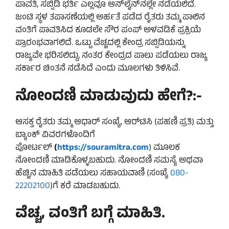
ಪಾವತಿ, ಸಬ್ಸಿಡಿ ಭರ್ತಿ ಎಲ್ಲವೂ ಆನ್‌ಲೈನ್‌ನಲ್ಲೇ ನಡೆಯಲಿದೆ.
ಜಂಟಿ ಸ್ಥಳ ತಪಾಸಣೆಯಲ್ಲಿ ಅರ್ಹತೆ ಪಡೆದ ರೈತರು ತಮ್ಮ ಪಾಲಿನ
ವಂತಿಗೆ ಪಾವತಿಸಿದ ಕೂಡಲೇ ಸೌರ ಪಂಪ್ ಅಳವಡಿಕೆ ಪ್ರಕ್ರಿಯೆ
ಪ್ರಾರಂಭವಾಗಲಿದೆ. ಒಟ್ಟು ವೆಚ್ಚದಲ್ಲಿ ಕೇಂದ್ರ ಸಬ್ಸಿಡಿಯನ್ನು
ರಾಜ್ಯವೇ ಭರಿಸಲಿದ್ದು, ನಂತರ ಕೇಂದ್ರದ ಪಾಲು ಪಡೆಯಲು ರಾಜ್ಯ
ಸರ್ಕಾರ ಚಿಂತನೆ ನಡೆಸಿದೆ ಎಂದು ಮೂಲಗಳು ತಿಳಿಸಿವೆ.
ನೋಂದಣಿ ಮಾಡುವುದು ಹೇಗೆ?:-
ಆಸಕ್ತ ರೈತರು ತಮ್ಮ ಆಧಾರ್ ಸಂಖ್ಯೆ, ಆರ್‌ಟಿಸಿ (ಪಹಣಿ ಪ್ರತಿ) ಮತ್ತು
ಬ್ಯಾಂಕ್ ವಿವರಗಳೊಂದಿಗೆ
ಪೋರ್ಟಲ್
(
https://souramitra.com
) ಮೂಲಕ
ನೋಂದಣಿ ಮಾಡಿಕೊಳ್ಳಬಹುದು. ನೋಂದಣಿ ಸಮಸ್ಯೆ ಅಥವಾ
ಹೆಚ್ಚಿನ ಮಾಹಿತಿ ಪಡೆಯಲು ಸಹಾಯವಾಣಿ (ಸಂಖ್ಯೆ
080-
22202100
)ಗೆ ಕರೆ ಮಾಡಬಹುದು.
ವೆಚ್ಚ, ವಂತಿಗೆ ಬಗ್ಗೆ ಮಾಹಿತಿ.