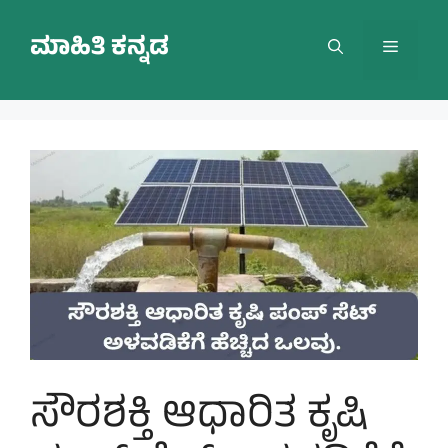
Skip
to
ಮಾಹಿತಿ ಕನ್ನಡ
Menu
content
ಸೌರಶಕ್ತಿ ಆಧಾರಿತ ಕೃಷಿ