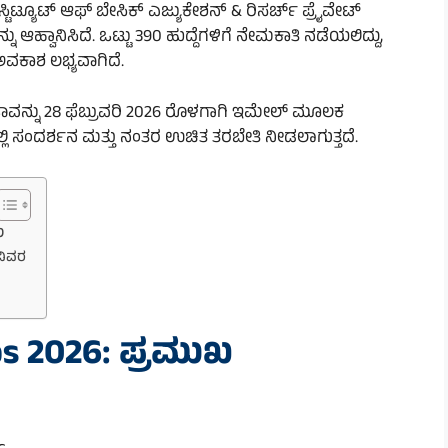
್ಟಿಟ್ಯೂಟ್ ಆಫ್ ಬೇಸಿಕ್ ಎಜ್ಯುಕೇಶನ್ & ರಿಸರ್ಚ್ ಪ್ರೈವೇಟ್
ನು ಆಹ್ವಾನಿಸಿದೆ. ಒಟ್ಟು 390 ಹುದ್ದೆಗಳಿಗೆ ನೇಮಕಾತಿ ನಡೆಯಲಿದ್ದು,
ಅವಕಾಶ ಲಭ್ಯವಾಗಿದೆ.
ಾಟಾವನ್ನು 28 ಫೆಬ್ರುವರಿ 2026 ರೊಳಗಾಗಿ ಇಮೇಲ್ ಮೂಲಕ
ಲ್ಲಿ ಸಂದರ್ಶನ ಮತ್ತು ನಂತರ ಉಚಿತ ತರಬೇತಿ ನೀಡಲಾಗುತ್ತದೆ.
ು
 ವಿವರ
s 2026: ಪ್ರಮುಖ