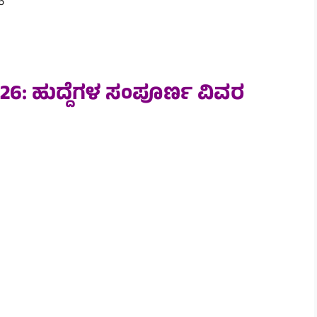
6
26: ಹುದ್ದೆಗಳ ಸಂಪೂರ್ಣ ವಿವರ