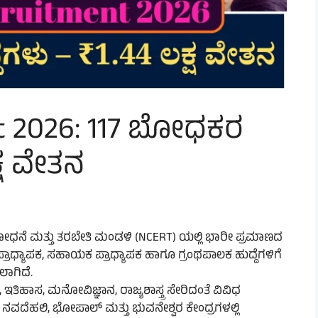
t 2026: 117 ಬೋಧಕರ
ಕ್ಷ ವೇತನ
ಸಂಶೋಧನೆ ಮತ್ತು ತರಬೇತಿ ಮಂಡಳಿ (NCERT) ಯಲ್ಲಿ ಭಾರೀ ಪ್ರಮಾಣದ
ರಾಧ್ಯಾಪಕ, ಸಹಾಯಕ ಪ್ರಾಧ್ಯಾಪಕ ಹಾಗೂ ಗ್ರಂಥಪಾಲಕ ಹುದ್ದೆಗಳಿಗೆ
ಲಾಗಿದೆ.
ಹಿಂದಿ, ಇತಿಹಾಸ, ಮನೋವಿಜ್ಞಾನ, ರಾಜ್ಯಶಾಸ್ತ್ರ ಸೇರಿದಂತೆ ವಿವಿಧ
ಗ್, ನವದೆಹಲಿ, ಭೋಪಾಲ್ ಮತ್ತು ಭುವನೇಶ್ವರ ಕೇಂದ್ರಗಳಲ್ಲಿ