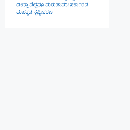
ಚಿಕಿತ್ಸಾ ವೆಚ್ಚವೂ ಮರುಪಾವತಿ! ಸರ್ಕಾರದ
ಮಹತ್ವದ ಸ್ಪಷ್ಟೀಕರಣ