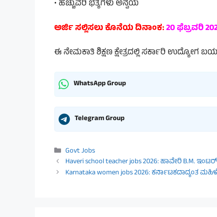
• ಹೆಚ್ಚುವರಿ ಭತ್ಯೆಗಳು ಅನ್ವಯ
ಅರ್ಜಿ ಸಲ್ಲಿಸಲು ಕೊನೆಯ ದಿನಾಂಕ:
20 ಫೆಬ್ರವರಿ 20
ಈ ನೇಮಕಾತಿ ಶಿಕ್ಷಣ ಕ್ಷೇತ್ರದಲ್ಲಿ ಸರ್ಕಾರಿ ಉದ್ಯೋಗ
WhatsApp Group
Telegram Group
Categories
Govt Jobs
Haveri school teacher jobs 2026: ಹಾವೇರಿ B.M. ಇಂಟರ್
Karnataka women jobs 2026: ಕರ್ನಾಟಕದಾದ್ಯಂತ ಮಹಿ