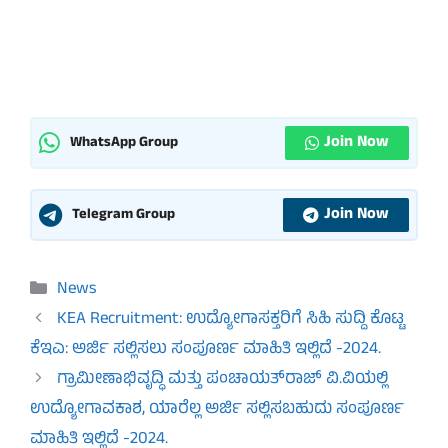
Join Now
WhatsApp Group
Join Now
Telegram Group
Categories
News
KEA Recruitment: ಉದ್ಯೋಗಾಸಕ್ತರಿಗೆ ಸಿಹಿ ಸುದ್ದಿ ಕೊಟ್ಟ
ಕೆಇಎ: ಅರ್ಜಿ ಸಲ್ಲಿಸಲು ಸಂಪೂರ್ಣ ಮಾಹಿತಿ ಇಲ್ಲಿದೆ -2024.
ಗ್ರಾಮೀಣಾಭಿವೃದ್ಧಿ ಮತ್ತು ಪಂಚಾಯತ್‌ರಾಜ್‌ ವಿ.ವಿಯಲ್ಲಿ
ಉದ್ಯೋಗಾವಕಾಶ, ಯಾರೆಲ್ಲ ಅರ್ಜಿ ಸಲ್ಲಿಸಬಹುದು ಸಂಪೂರ್ಣ
ಮಾಹಿತಿ ಇಲ್ಲಿದೆ -2024.