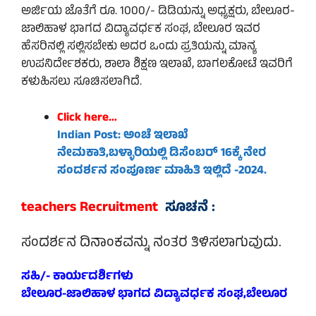
ಅರ್ಜಿಯ ಜೊತೆಗೆ ರೂ. 1000/- ಡಿಡಿಯನ್ನು ಅಧ್ಯಕ್ಷರು, ಬೇಲೂರ-
ಜಾಲಿಹಾಳ ಭಾಗದ ವಿದ್ಯಾವರ್ಧಕ ಸಂಘ, ಬೇಲೂರ ಇವರ
ಹೆಸರಿನಲ್ಲಿ ಸಲ್ಲಿಸಬೇಕು ಅದರ ಒಂದು ಪ್ರತಿಯನ್ನು ಮಾನ್ಯ
ಉಪನಿರ್ದೇಶಕರು, ಶಾಲಾ ಶಿಕ್ಷಣ ಇಲಾಖೆ, ಬಾಗಲಕೋಟೆ ಇವರಿಗೆ
ಕಳುಹಿಸಲು ಸೂಚಿಸಲಾಗಿದೆ.
Click here…
Indian Post: ಅಂಚೆ ಇಲಾಖೆ
ನೇಮಕಾತಿ,ಬಳ್ಳಾರಿಯಲ್ಲಿ ಡಿಸೆಂಬರ್ 16ಕ್ಕೆ ನೇರ
ಸಂದರ್ಶನ ಸಂಪೂರ್ಣ ಮಾಹಿತಿ ಇಲ್ಲಿದೆ -2024.
teachers Recruitment
ಸೂಚನೆ :
ಸಂದರ್ಶನ ದಿನಾಂಕವನ್ನು ನಂತರ ತಿಳಿಸಲಾಗುವುದು.
ಸಹಿ/- ಕಾರ್ಯದರ್ಶಿಗಳು
ಬೇಲೂರ-ಜಾಲಿಹಾಳ ಭಾಗದ ವಿದ್ಯಾವರ್ಧಕ ಸಂಘ,ಬೇಲೂರ