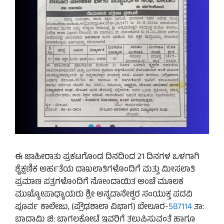
ಈ ಜಾಹೀರಾತು ಪ್ರಕಟಗೊಂಡ ದಿನದಿಂದ 21 ದಿನಗಳ ಒಳಗಾಗಿ
ಶೈಕ್ಷಣಿಕ ಅರ್ಹತೆಯ ದಾಖಲಾತಿಗಳೊಂದಿಗೆ ಮತ್ತು ಮೀಸಲಾತಿ
ಪ್ರಮಾಣ ಪತ್ರಗಳೊಂದಿಗೆ ನೋಂದಾಯಿತ ಅಂಚೆ ಮೂಲಕ
ಮುಖ್ಯೋಪಾಧ್ಯಾಯರು ಶ್ರೀ ಅನ್ನದಾನೇಶ್ವರ ಸಂಯುಕ್ತ ಪದವಿ
ಪೂರ್ವ ಕಾಲೇಜು, (ಪ್ರೌಢಶಾಲಾ ವಿಭಾಗ) ಬೇಲೂರ-
587114
ತಾ:
ಬಾದಾಮಿ ಜಿ: ಬಾಗಲಕೋಟೆ ಇವರಿಗೆ ತಲುಪಿಸುವಂತೆ ಹಾಗೂ