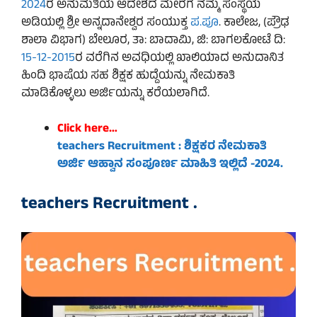
2024
ರ ಅನುಮತಿಯ ಆದೇಶದ ಮೇರೆಗೆ ನಮ್ಮ ಸಂಸ್ಥೆಯ
ಅಡಿಯಲ್ಲಿ ಶ್ರೀ ಅನ್ನದಾನೇಶ್ವರ ಸಂಯುಕ್ತ
ಪ.ಪೂ
. ಕಾಲೇಜ, (ಪ್ರೌಢ
ಶಾಲಾ ವಿಭಾಗ) ಬೇಲೂರ, ತಾ: ಬಾದಾಮಿ, ಜಿ: ಬಾಗಲಕೋಟೆ ದಿ:
15-12-2015
ರ ವರೆಗಿನ ಅವಧಿಯಲ್ಲಿ ಖಾಲಿಯಾದ ಅನುದಾನಿತ
ಹಿಂದಿ ಭಾಷೆಯ ಸಹ ಶಿಕ್ಷಕ ಹುದ್ದೆಯನ್ನು ನೇಮಕಾತಿ
ಮಾಡಿಕೊಳ್ಳಲು ಅರ್ಜಿಯನ್ನು ಕರೆಯಲಾಗಿದೆ.
Click here…
teachers Recruitment : ಶಿಕ್ಷಕರ ನೇಮಕಾತಿ
ಅರ್ಜಿ ಆಹ್ವಾನ ಸಂಪೂರ್ಣ ಮಾಹಿತಿ ಇಲ್ಲಿದೆ -2024.
teachers Recruitment .