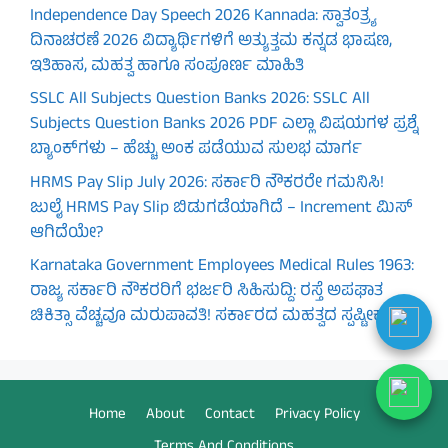
Independence Day Speech 2026 Kannada: ಸ್ವಾತಂತ್ರ್ಯ
ದಿನಾಚರಣೆ 2026 ವಿದ್ಯಾರ್ಥಿಗಳಿಗೆ ಅತ್ಯುತ್ತಮ ಕನ್ನಡ ಭಾಷಣ,
ಇತಿಹಾಸ, ಮಹತ್ವ ಹಾಗೂ ಸಂಪೂರ್ಣ ಮಾಹಿತಿ
SSLC All Subjects Question Banks 2026: SSLC All
Subjects Question Banks 2026 PDF ಎಲ್ಲಾ ವಿಷಯಗಳ ಪ್ರಶ್ನೆ
ಬ್ಯಾಂಕ್‌ಗಳು – ಹೆಚ್ಚು ಅಂಕ ಪಡೆಯುವ ಸುಲಭ ಮಾರ್ಗ
HRMS Pay Slip July 2026: ಸರ್ಕಾರಿ ನೌಕರರೇ ಗಮನಿಸಿ!
ಜುಲೈ HRMS Pay Slip ಬಿಡುಗಡೆಯಾಗಿದೆ – Increment ಮಿಸ್
ಆಗಿದೆಯೇ?
Karnataka Government Employees Medical Rules 1963:
ರಾಜ್ಯ ಸರ್ಕಾರಿ ನೌಕರರಿಗೆ ಭರ್ಜರಿ ಸಿಹಿಸುದ್ದಿ: ರಸ್ತೆ ಅಪಘಾತ
ಚಿಕಿತ್ಸಾ ವೆಚ್ಚವೂ ಮರುಪಾವತಿ! ಸರ್ಕಾರದ ಮಹತ್ವದ ಸ್ಪಷ್ಟೀಕರಣ
Home
About
Contact
Privacy Policy
Terms And Conditions