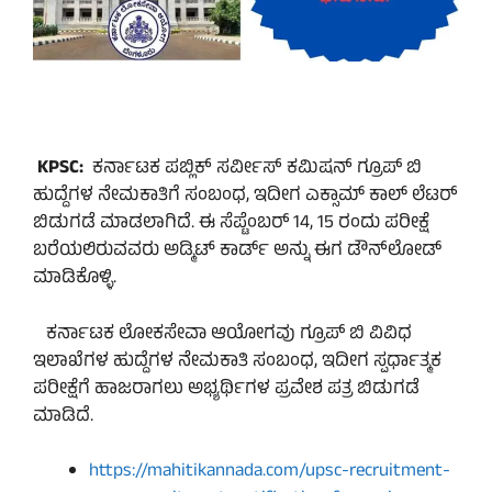
KPSC:
ಕರ್ನಾಟಕ ಪಬ್ಲಿಕ್ ಸರ್ವೀಸ್ ಕಮಿಷನ್‌ ಗ್ರೂಪ್ ಬಿ
ಹುದ್ದೆಗಳ ನೇಮಕಾತಿಗೆ ಸಂಬಂಧ, ಇದೀಗ ಎಕ್ಸಾಮ್‌ ಕಾಲ್‌ ಲೆಟರ್‌
ಬಿಡುಗಡೆ ಮಾಡಲಾಗಿದೆ. ಈ ಸೆಪ್ಟೆಂಬರ್ 14, 15 ರಂದು ಪರೀಕ್ಷೆ
ಬರೆಯಲಿರುವವರು ಅಡ್ಮಿಟ್‌ ಕಾರ್ಡ್‌ ಅನ್ನು ಈಗ ಡೌನ್‌ಲೋಡ್
ಮಾಡಿಕೊಳ್ಳಿ.
ಕರ್ನಾಟಕ ಲೋಕಸೇವಾ ಆಯೋಗವು ಗ್ರೂಪ್‌ ಬಿ ವಿವಿಧ
ಇಲಾಖೆಗಳ ಹುದ್ದೆಗಳ ನೇಮಕಾತಿ ಸಂಬಂಧ, ಇದೀಗ ಸ್ಪರ್ಧಾತ್ಮಕ
ಪರೀಕ್ಷೆಗೆ ಹಾಜರಾಗಲು ಅಭ್ಯರ್ಥಿಗಳ ಪ್ರವೇಶ ಪತ್ರ ಬಿಡುಗಡೆ
ಮಾಡಿದೆ.
https://mahitikannada.com/upsc-recruitment-