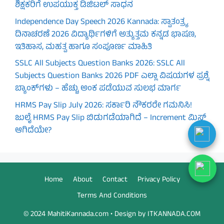
ಶಿಕ್ಷಕರಿಗೆ ಉಪಯುಕ್ತ ಡಿಜಿಟಲ್ ಸಾಧನ
Independence Day Speech 2026 Kannada: ಸ್ವಾತಂತ್ರ್ಯ
ದಿನಾಚರಣೆ 2026 ವಿದ್ಯಾರ್ಥಿಗಳಿಗೆ ಅತ್ಯುತ್ತಮ ಕನ್ನಡ ಭಾಷಣ,
ಇತಿಹಾಸ, ಮಹತ್ವ ಹಾಗೂ ಸಂಪೂರ್ಣ ಮಾಹಿತಿ
SSLC All Subjects Question Banks 2026: SSLC All
Subjects Question Banks 2026 PDF ಎಲ್ಲಾ ವಿಷಯಗಳ ಪ್ರಶ್ನೆ
ಬ್ಯಾಂಕ್‌ಗಳು – ಹೆಚ್ಚು ಅಂಕ ಪಡೆಯುವ ಸುಲಭ ಮಾರ್ಗ
HRMS Pay Slip July 2026: ಸರ್ಕಾರಿ ನೌಕರರೇ ಗಮನಿಸಿ!
ಜುಲೈ HRMS Pay Slip ಬಿಡುಗಡೆಯಾಗಿದೆ – Increment ಮಿಸ್
ಆಗಿದೆಯೇ?
Home
About
Contact
Privacy Policy
Terms And Conditions
© 2024 MahitiKannada.com • Design by ITKANNADA.COM