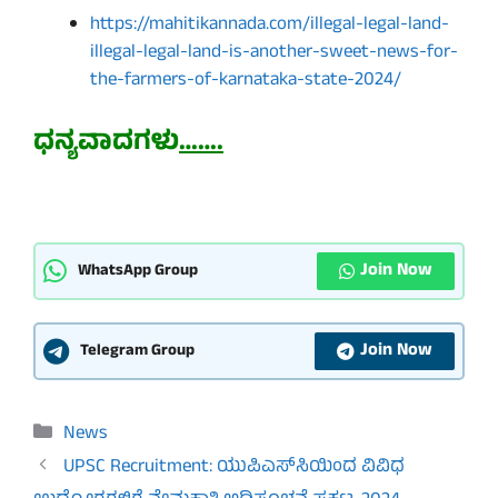
https://mahitikannada.com/illegal-legal-land-
illegal-legal-land-is-another-sweet-news-for-
the-farmers-of-karnataka-state-2024/
ಧನ್ಯವಾದಗಳು
…….
Join Now
WhatsApp Group
Join Now
Telegram Group
Categories
News
UPSC Recruitment: ಯುಪಿಎಸ್‌ಸಿಯಿಂದ ವಿವಿಧ