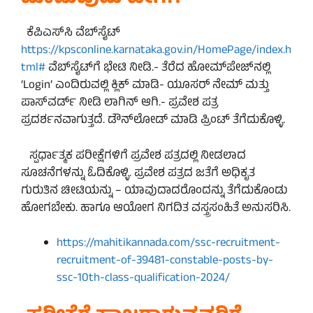
ಕೆಪಿಎಸ್‌ಸಿ ವೆಬ್‌ಸೈಟ್
https://kpsconline.karnataka.gov.in/HomePage/index.h
tml#
ವೆಬ್‌ಸೈಟ್‌ಗೆ ಭೇಟಿ ನೀಡಿ.- ತೆರೆದ ಹೋಮ್‌ಪೇಜ್‌ನಲ್ಲಿ
‘Login’ ಎಂದಿರುವಲ್ಲಿ ಕ್ಲಿಕ್ ಮಾಡಿ- ಯೂಸರ್ ನೇಮ್ ಮತ್ತು
ಪಾಸ್‌ವರ್ಡ್‌ ನೀಡಿ ಲಾಗಿನ್‌ ಆಗಿ.- ಪ್ರವೇಶ ಪತ್ರ
ಪ್ರದರ್ಶನವಾಗುತ್ತದೆ. ಡೌನ್‌ಲೋಡ್ ಮಾಡಿ ಪ್ರಿಂಟ್ ತೆಗೆದುಕೊಳ್ಳಿ.
ಸ್ಪರ್ಧಾತ್ಮಕ ಪರೀಕ್ಷೆಗಳಿಗೆ ಪ್ರವೇಶ ಪತ್ರದಲ್ಲಿ ನೀಡಲಾದ
ಸೂಚನೆಗಳನ್ನು ಓದಿಕೊಳ್ಳಿ. ಪ್ರವೇಶ ಪತ್ರದ ಜತೆಗೆ ಅಧಿಕೃತ
ಗುರುತಿನ ಚೀಟಿಯನ್ನು – ಯಾವುದಾದರೊಂದನ್ನು ತೆಗೆದುಕೊಂಡು
ಹೋಗಬೇಕು. ಹಾಗೂ ಆಯೋಗ ನಿಗದಿತ ವಸ್ತ್ರಸಂಹಿತೆ ಅನುಸರಿಸಿ.
https://mahitikannada.com/ssc-recruitment-
recruitment-of-39481-constable-posts-by-
ssc-10th-class-qualification-2024/