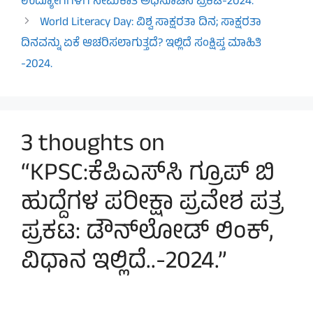
ಉದ್ಯೋಗಗಳಿಗೆ ನೇಮಕಾತಿ ಅಧಿಸೂಚನೆ ಪ್ರಕಟ-2024.
World Literacy Day: ವಿಶ್ವ ಸಾಕ್ಷರತಾ ದಿನ; ಸಾಕ್ಷರತಾ
ದಿನವನ್ನು ಏಕೆ ಆಚರಿಸಲಾಗುತ್ತದೆ? ಇಲ್ಲಿದೆ ಸಂಕ್ಷಿಪ್ತ ಮಾಹಿತಿ
-2024.
3 thoughts on
“KPSC:ಕೆಪಿಎಸ್‌ಸಿ ಗ್ರೂಪ್‌ ಬಿ
ಹುದ್ದೆಗಳ ಪರೀಕ್ಷಾ ಪ್ರವೇಶ ಪತ್ರ
ಪ್ರಕಟ: ಡೌನ್‌ಲೋಡ್‌ ಲಿಂಕ್,
ವಿಧಾನ ಇಲ್ಲಿದೆ..-2024.”