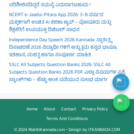
ಪರಿಶೀಲಿಸದಿದ್ದರೆ ಸಮಸ್ಯೆ ಎದುರಾಗಬಹುದು !
NCERT e-Jaadui Pitara App 2026: 3–8 ವರ್ಷದ
ಮಕ್ಕಳಿಗಾಗಿ ಉಚಿತ AI ಕಲಿಕಾ ಆ್ಯಪ್ – ಪೋಷಕರು ಮತ್ತು
ಶಿಕ್ಷಕರಿಗೆ ಉಪಯುಕ್ತ ಡಿಜಿಟಲ್ ಸಾಧನ
Independence Day Speech 2026 Kannada: ಸ್ವಾತಂತ್ರ್ಯ
ದಿನಾಚರಣೆ 2026 ವಿದ್ಯಾರ್ಥಿಗಳಿಗೆ ಅತ್ಯುತ್ತಮ ಕನ್ನಡ ಭಾಷಣ,
ಇತಿಹಾಸ, ಮಹತ್ವ ಹಾಗೂ ಸಂಪೂರ್ಣ ಮಾಹಿತಿ
SSLC All Subjects Question Banks 2026: SSLC All
Subjects Question Banks 2026 PDF ಎಲ್ಲಾ ವಿಷಯಗಳ ಪ್ರಶ್ನೆ
ಬ್ಯಾಂಕ್‌ಗಳು – ಹೆಚ್ಚು ಅಂಕ ಪಡೆಯುವ ಸುಲಭ ಮಾರ್ಗ
Home
About
Contact
Privacy Policy
Terms And Conditions
© 2024 MahitiKannada.com • Design by ITKANNADA.COM