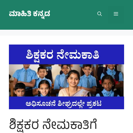
Skip
to
ಮಾಹಿತಿ ಕನ್ನಡ
Menu
content
ಶಿಕ್ಷಕರ ನೇಮಕಾತಿಗೆ