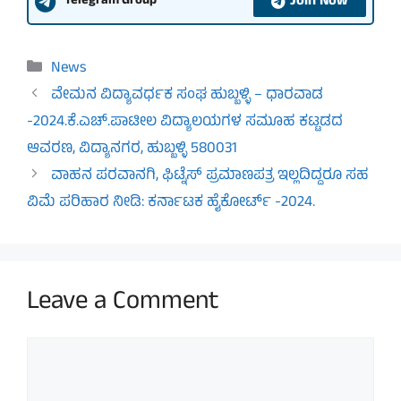
Join Now
Telegram Group
Categories
News
ವೇಮನ ವಿದ್ಯಾವರ್ಧಕ ಸಂಘ ಹುಬ್ಬಳ್ಳಿ – ಧಾರವಾಡ
-2024.ಕೆ.ಎಚ್.ಪಾಟೀಲ ವಿದ್ಯಾಲಯಗಳ ಸಮೂಹ ಕಟ್ಟಡದ
ಆವರಣ, ವಿದ್ಯಾನಗರ, ಹುಬ್ಬಳ್ಳಿ 580031
ವಾಹನ ಪರವಾನಗಿ, ಫಿಟ್ನೆಸ್ ಪ್ರಮಾಣಪತ್ರ ಇಲ್ಲದಿದ್ದರೂ ಸಹ
ವಿಮೆ ಪರಿಹಾರ ನೀಡಿ: ಕರ್ನಾಟಕ ಹೈಕೋರ್ಟ್ -2024.
Leave a Comment
Comment