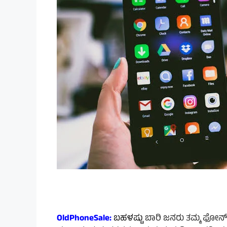
OldPhoneSale:
ಬಹಳಷ್ಟು
ಬಾರಿ ಜನರು ತಮ್ಮ ಫೋನ್