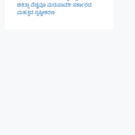
ಚಿಕಿತ್ಸಾ ವೆಚ್ಚವೂ ಮರುಪಾವತಿ! ಸರ್ಕಾರದ
ಮಹತ್ವದ ಸ್ಪಷ್ಟೀಕರಣ