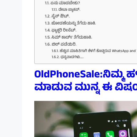
ಏನು ಮಾಡಬೇಕು?
ಡೇಟಾ ಬ್ಯಾಕಪ್.
ಸೈನ್ ಔಟ್.
ಜೋಡಣೆಯನ್ನು ತೆಗೆದು ಹಾಕಿ.
ಫ್ಯಾಕ್ಟರಿ ರೀಸೆಟ್.
ಸಿಮ್ ಕಾರ್ಡ್ ತೆಗೆದುಹಾಕಿ.
ಬಿಲ್ ಪಡೆಯಿರಿ.
ಹೆಚ್ಚಿನ ಮಾಹಿತಿಗಾಗಿ ಕೆಳಗೆ ಕೊಟ್ಟಿರುವ WhatsApp and 
ಧನ್ಯವಾದಗಳು…..
OldPhoneSale:ನಿಮ್
ಮಾಡುವ ಮುನ್ನ
ಈ
ವಿಷಯ