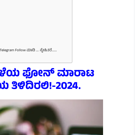
Telegram Follow ಮಾಡಿ …. ಸ್ನೇಹಿತರೆ…….
ಮ ಹಳೆಯ ಫೋನ್ ಮಾರಾಟ
 ತಿಳಿದಿರಲಿ!-2024.