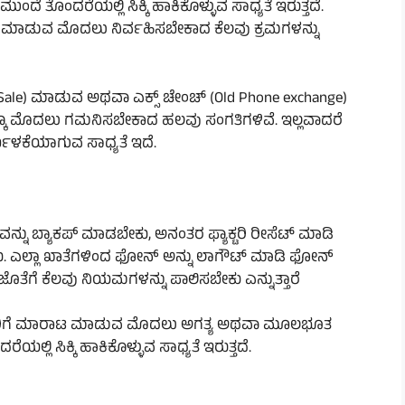
ೆ ತೊಂದರೆಯಲ್ಲಿ ಸಿಕ್ಕಿ ಹಾಕಿಕೊಳ್ಳುವ ಸಾಧ್ಯತೆ ಇರುತ್ತದೆ.
 ಮಾಡುವ ಮೊದಲು ನಿರ್ವಹಿಸಬೇಕಾದ ಕೆಲವು ಕ್ರಮಗಳನ್ನು
le) ಮಾಡುವ ಅಥವಾ ಎಕ್ಸ್ ಚೇಂಚ್ (Old Phone exchange)
್ಕೂ ಮೊದಲು ಗಮನಿಸಬೇಕಾದ ಹಲವು ಸಂಗತಿಗಳಿವೆ. ಇಲ್ಲವಾದರೆ
್ಬಳಕೆಯಾಗುವ ಸಾಧ್ಯತೆ ಇದೆ.
ಬ್ಯಾಕಪ್ ಮಾಡಬೇಕು, ಅನಂತರ ಫ್ಯಾಕ್ಟರಿ ರೀಸೆಟ್ ಮಾಡಿ
ೇಕು. ಎಲ್ಲಾ ಖಾತೆಗಳಿಂದ ಫೋನ್ ಅನ್ನು ಲಾಗೌಟ್ ಮಾಡಿ ಫೋನ್
ತೆಗೆ ಕೆಲವು ನಿಯಮಗಳನ್ನು ಪಾಲಿಸಬೇಕು ಎನ್ನುತ್ತಾರೆ
ಚಿತರಿಗೆ ಮಾರಾಟ ಮಾಡುವ ಮೊದಲು ಅಗತ್ಯ ಅಥವಾ ಮೂಲಭೂತ
ಲ್ಲಿ ಸಿಕ್ಕಿ ಹಾಕಿಕೊಳ್ಳುವ ಸಾಧ್ಯತೆ ಇರುತ್ತದೆ.