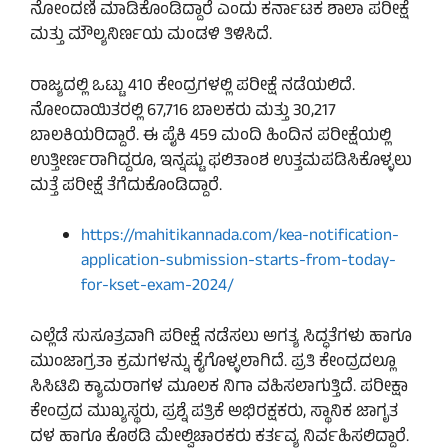
ನೋಂದಣಿ ಮಾಡಿಕೊಂಡಿದ್ದಾರೆ ಎಂದು ಕರ್ನಾಟಕ ಶಾಲಾ ಪರೀಕ್ಷೆ
ಮತ್ತು ಮೌಲ್ಯನಿರ್ಣಯ ಮಂಡಳಿ ತಿಳಿಸಿದೆ.
ರಾಜ್ಯದಲ್ಲಿ ಒಟ್ಟು 410 ಕೇಂದ್ರಗಳಲ್ಲಿ ಪರೀಕ್ಷೆ ನಡೆಯಲಿದೆ.
ನೋಂದಾಯಿತರಲ್ಲಿ 67,716 ಬಾಲಕರು ಮತ್ತು 30,217
ಬಾಲಕಿಯರಿದ್ದಾರೆ. ಈ ಪೈಕಿ 459 ಮಂದಿ ಹಿಂದಿನ ಪರೀಕ್ಷೆಯಲ್ಲಿ
ಉತ್ತೀರ್ಣರಾಗಿದ್ದರೂ, ಇನ್ನಷ್ಟು ಫಲಿತಾಂಶ ಉತ್ತಮಪಡಿಸಿಕೊಳ್ಳಲು
ಮತ್ತೆ ಪರೀಕ್ಷೆ ತೆಗೆದುಕೊಂಡಿದ್ದಾರೆ.
https://mahitikannada.com/kea-notification-
application-submission-starts-from-today-
for-kset-exam-2024/
ಎಲ್ಲೆಡೆ ಸುಸೂತ್ರವಾಗಿ ಪರೀಕ್ಷೆ ನಡೆಸಲು ಅಗತ್ಯ ಸಿದ್ಧತೆಗಳು ಹಾಗೂ
ಮುಂಜಾಗ್ರತಾ ಕ್ರಮಗಳನ್ನು ಕೈಗೊಳ್ಳಲಾಗಿದೆ. ಪ್ರತಿ ಕೇಂದ್ರದಲ್ಲೂ
ಸಿಸಿಟಿವಿ ಕ್ಯಾಮರಾಗಳ ಮೂಲಕ ನಿಗಾ ವಹಿಸಲಾಗುತ್ತಿದೆ. ಪರೀಕ್ಷಾ
ಕೇಂದ್ರದ ಮುಖ್ಯಸ್ಥರು, ಪ್ರಶ್ನೆ ಪತ್ರಿಕೆ ಅಭಿರಕ್ಷಕರು, ಸ್ಥಾನಿಕ ಜಾಗೃತ
ದಳ ಹಾಗೂ ಕೊಠಡಿ ಮೇಲ್ವಿಚಾರಕರು ಕರ್ತವ್ಯ ನಿರ್ವಹಿಸಲಿದ್ದಾರೆ.