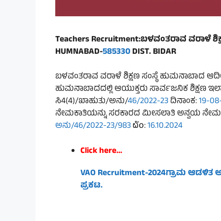
Teachers Recruitment:ಬಳವಂತರಾವ ವರಾಳೆ ಶಿಕ
HUMNABAD-
585330
DIST. BIDAR
ಬಳವಂತರಾವ ವರಾಳೆ ಶಿಕ್ಷಣ ಸಂಸ್ಥೆ ಹುಮನಾಬಾದ ಆದೀನದಲ
ಹುಮನಾಬಾದದಲ್ಲಿ ಆಯುಕ್ತರು ಸಾರ್ವಜನಿಕ ಶಿಕ್ಷಣ ಇಲಾ
ಸಿ4(4)/ಖಾಹುತು/ಅನು/
46/2022-23
ದಿನಾಂಕ:
19-08
ನೇಮಕಾತಿಯನ್ನು ಸರಕಾರದ ಮೀಸಲಾತಿ ಅನ್ವಯ ನೇಮಕ ಹಾಗ
ಅನು/46/2022-23/983
໖໐:
16.10.2024
Click here…
VAO Recruitment-2024
ಗ್ರಾಮ ಆಡಳಿತ ಅ
ಪ್ರಕಟ.