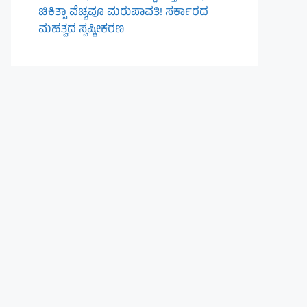
ಚಿಕಿತ್ಸಾ ವೆಚ್ಚವೂ ಮರುಪಾವತಿ! ಸರ್ಕಾರದ
ಮಹತ್ವದ ಸ್ಪಷ್ಟೀಕರಣ