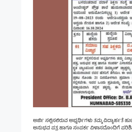
ಅರ್ಜಿ ಸಲ್ಲಿಸಲಿರುವ ಅಭ್ಯರ್ಥಿಗಳು ತಮ್ಮ ವಿದ್ಯಾರ್ಹತೆ ಹ
ಅನುಭವ ಪತ್ರ ಹಾಗೂ ಸಂಪರ್ಕ ವಿಳಾಸದೊಂದಿಗೆ ಪರಿಶಿಷ್ಟ ಜ