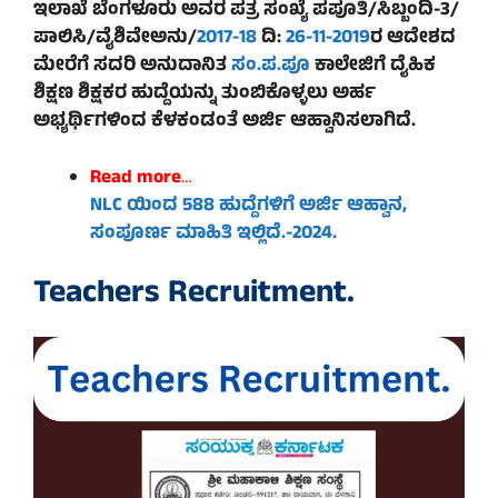
ಇಲಾಖೆ ಬೆಂಗಳೂರು ಅವರ ಪತ್ರ ಸಂಖ್ಯೆ ಪಪೂತಿ/ಸಿಬ್ಬಂದಿ-3/
ಪಾಲಿಸಿ/ವೈಶಿವೇಅನು/
2017-18
ದಿ:
26-11-2019
ರ ಆದೇಶದ
ಮೇರೆಗೆ ಸದರಿ ಅನುದಾನಿತ
ಸಂ.ಪ.ಪೂ
ಕಾಲೇಜಿಗೆ ದೈಹಿಕ
ಶಿಕ್ಷಣ ಶಿಕ್ಷಕರ ಹುದ್ದೆಯನ್ನು ತುಂಬಿಕೊಳ್ಳಲು ಅರ್ಹ
ಅಭ್ಯರ್ಥಿಗಳಿಂದ ಕೆಳಕಂಡಂತೆ ಅರ್ಜಿ ಆಹ್ವಾನಿಸಲಾಗಿದೆ.
Read more
…
NLC ಯಿಂದ 588 ಹುದ್ದೆಗಳಿಗೆ ಅರ್ಜಿ ಆಹ್ವಾನ,
ಸಂಪೂರ್ಣ ಮಾಹಿತಿ ಇಲ್ಲಿದೆ.-2024.
Teachers Recruitment.