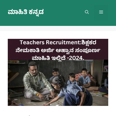
Skip
to
ಮಾಹಿತಿ ಕನ್ನಡ
Menu
content