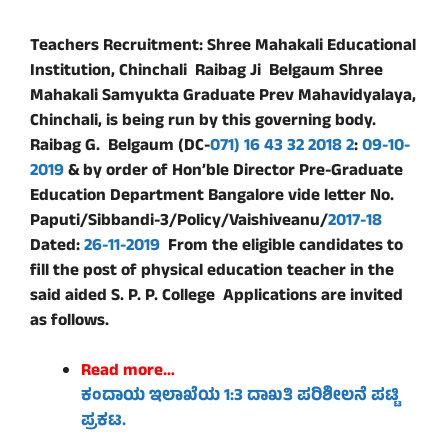
Teachers Recruitment: Shree Mahakali Educational
Institution, Chinchali Raibag Ji Belgaum Shree
Mahakali Samyukta Graduate Prev Mahavidyalaya,
Chinchali, is being run by this governing body.
Raibag G. Belgaum (DC-
071) 16 43 32 2018 2
:
09-10-
2019
& by order of Hon’ble Director Pre-Graduate
Education Department Bangalore vide letter No.
Paputi/Sibbandi-3/Policy/Vaishiveanu/
2017-18
Dated:
26-11-2019
From the eligible candidates to
fill the post of physical education teacher in the
said aided S. P. P. College Applications are invited
as follows.
Read more…
ಕಂದಾಯ ಇಲಾಖೆಯ 1
:3 ದಾಖತಿ ಪರಿಶೀಲನೆ ಪಟ್ಟಿ
ಪ್ರಕಟ.