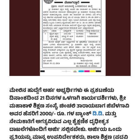
ಮೇಲಿನ ಹುದ್ದೆಗೆ ಅರ್ಹ ಅಭ್ಯರ್ಥಿಗಳು ಈ ಪ್ರಕಟಣೆಯ
ದಿನಾಂಕದಿಂದ 21 ದಿನಗಳ ಒಳಗಾಗಿ ಕಾರ್ಯದರ್ಶಿಗಳು, ಶ್ರೀ
ಮಹಾಕಾಳಿ ಶಿಕ್ಷಣ ಸಂಸ್ಥೆ, ಚಿಂಚಲಿ ತಾರಾಯಬಾಗ ಜಿಬೆಳಗಾವಿ
ಅವರ ಹೆಸರಿಗೆ 2000/- ರೂ. ಗಳ ಬ್ಯಾಂಕ್
ಡಿ.ಡಿ
. ಮತ್ತು
ನೇಮಕಾತಿಗೆ ಅಗತ್ಯವಿರುವ ಎಲ್ಲ ಶೈಕ್ಷಣಿಕ ದೃಢೀಕೃತ
ದಾಖಲೆಗಳೊಂದಿಗೆ ಅರ್ಜಿ ಸಲ್ಲಿಸಬೇಕು. ಅರ್ಜಿಯ ಒಂದು
ಪ್ರತಿಯನ್ನು ಮಾನ್ಯ ಉಪನಿರ್ದೇಶಕರು, ಶಾಲಾ ಶಿಕ್ಷಣ (ಪದವಿ