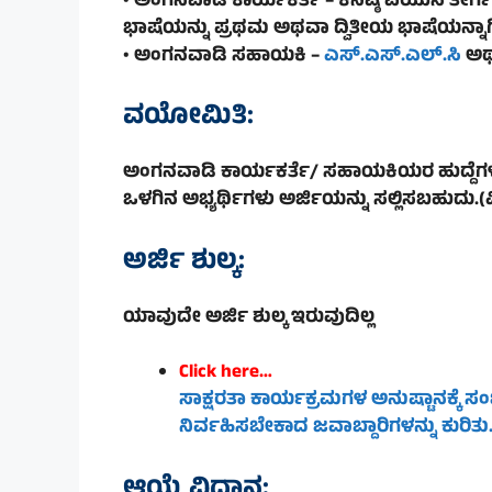
• ಅಂಗನವಾಡಿ ಕಾರ್ಯಕರ್ತೆ – ಕನಿಷ್ಠ ಪಿಯುಸಿ ತೇರ
ಭಾಷೆಯನ್ನು ಪ್ರಥಮ ಅಥವಾ ದ್ವಿತೀಯ ಭಾಷೆಯನ್ನಾಗ
• ಅಂಗನವಾಡಿ ಸಹಾಯಕಿ –
ಎಸ್.ಎಸ್.ಎಲ್.ಸಿ
ಅಥವ
ವಯೋಮಿತಿ:
ಅಂಗನವಾಡಿ ಕಾರ್ಯಕರ್ತೆ/ ಸಹಾಯಕಿಯರ ಹುದ್ದೆಗಳಿ
ಒಳಗಿನ ಅಭ್ಯರ್ಥಿಗಳು ಅರ್ಜಿಯನ್ನು ಸಲ್ಲಿಸಬಹುದು.
ಅರ್ಜಿ ಶುಲ್ಕ:
ಯಾವುದೇ ಅರ್ಜಿ ಶುಲ್ಕ ಇರುವುದಿಲ್ಲ
Click here…
ಸಾಕ್ಷರತಾ ಕಾರ್ಯಕ್ರಮಗಳ ಅನುಷ್ಟಾನಕ್ಕೆ
ನಿರ್ವಹಿಸಬೇಕಾದ ಜವಾಬ್ದಾರಿಗಳನ್ನು ಕುರಿತು
ಆಯ್ಕೆ ವಿಧಾನ: