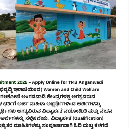
uitment 2025
– Apply Online for 1143 Anganwadi
ಭಿವೃದ್ಧಿ ಇಲಾಖೆಯಿಂದ(
Women and Child Welfare
ಬಾಗಲಕೋಟೆ ಅಂಗನವಾಡಿ ಕೇಂದ್ರಗಳಲ್ಲಿ ಅಗತ್ಯವಿರುವ
ಭರ್ತಿಗೆ ಅರ್ಹ ಮಹಿಳಾ ಅಭ್ಯರ್ಥಿಗಳಿಂದ ಅರ್ಜಿಗಳನ್ನು
್ಯರ್ಥಿಗಳು ಅಗತ್ಯವಿರುವ ವಿದ್ಯಾರ್ಹತೆ ವಯೋಮಿತಿ ಮತ್ತು ವೇತನ
್ಜಿಗಳನ್ನು ಸಲ್ಲಿಸಬೇಕು. ವಿದ್ಯಾರ್ಹತೆ (Qualification)
ನ್ನಿತರ ಮಾಹಿತಿಗಳನ್ನು ಸಂಪೂರ್ಣವಾಗಿ ಓದಿ ಮತ್ತು ಕೆಳಗಡೆ