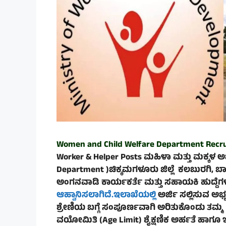
Women and Child Welfare Department
Recr
Worker & Helper Posts ಮಹಿಳಾ ಮತ್ತು ಮಕ್ಕಳ ಅ
Department )
ಚಿಕ್ಕಮಗಳೂರು ಜಿಲ್ಲೆ ಕಲಬುರಗಿ, 
ಅಂಗನವಾಡಿ ಕಾರ್ಯಕರ್ತೆ ಮತ್ತು ಸಹಾಯಕಿ ಹುದ್ದೆಗಳ 
ಆಹ್ವಾನಿಸಲಾಗಿದೆ.ಇಲಾಖೆಯಲ್ಲಿ
ಅರ್ಜಿ ಸಲ್ಲಿಸುವ ಅಭ
ಶ್ರೇಣಿಯ ಬಗ್ಗೆ ಸಂಪೂರ್ಣವಾಗಿ ಅರಿತುಕೊಂಡು ತಮ್ಮ ಅರ
ವಯೋಮಿತಿ (Age Limit) ಶೈಕ್ಷಣಿಕ ಅರ್ಹತೆ ಹಾಗೂ ಇ