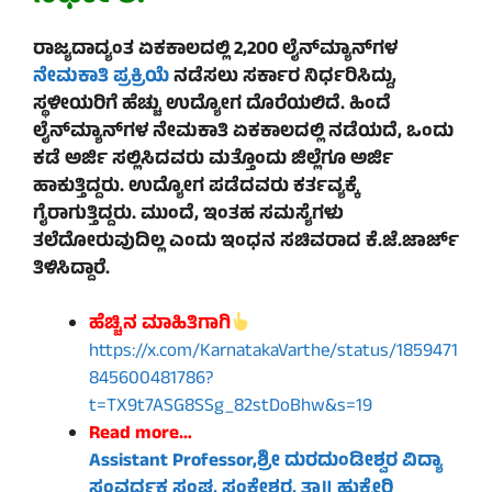
ರಾಜ್ಯದಾದ್ಯಂತ ಏಕಕಾಲದಲ್ಲಿ 2,200 ಲೈನ್‌ಮ್ಯಾನ್‌ಗಳ
ನೇಮಕಾತಿ ಪ್ರಕ್ರಿಯೆ
ನಡೆಸಲು ಸರ್ಕಾರ ನಿರ್ಧರಿಸಿದ್ದು,
ಸ್ಥಳೀಯರಿಗೆ ಹೆಚ್ಚು ಉದ್ಯೋಗ ದೊರೆಯಲಿದೆ. ಹಿಂದೆ
ಲೈನ್‌ಮ್ಯಾನ್‌ಗಳ ನೇಮಕಾತಿ ಏಕಕಾಲದಲ್ಲಿ ನಡೆಯದೆ, ಒಂದು
ಕಡೆ ಅರ್ಜಿ ಸಲ್ಲಿಸಿದವರು ಮತ್ತೊಂದು ಜಿಲ್ಲೆಗೂ ಅರ್ಜಿ
ಹಾಕುತ್ತಿದ್ದರು. ಉದ್ಯೋಗ ಪಡೆದವರು ಕರ್ತವ್ಯಕ್ಕೆ
ಗೈರಾಗುತ್ತಿದ್ದರು. ಮುಂದೆ, ಇಂತಹ ಸಮಸ್ಯೆಗಳು
ತಲೆದೋರುವುದಿಲ್ಲ ಎಂದು ಇಂಧನ ಸಚಿವರಾದ ಕೆ.ಜೆ.ಜಾರ್ಜ್
ತಿಳಿಸಿದ್ದಾರೆ.
ಹೆಚ್ಚಿನ ಮಾಹಿತಿಗಾಗಿ
https://x.com/KarnatakaVarthe/status/1859471
845600481786?
t=TX9t7ASG8SSg_82stDoBhw&s=19
Read more…
Assistant Professor,ಶ್ರೀ ದುರದುಂಡೀಶ್ವರ ವಿದ್ಯಾ
ಸಂವರ್ಧಕ ಸಂಘ, ಸಂಕೇಶ್ವರ, ತಾ॥ ಹುಕ್ಕೇರಿ