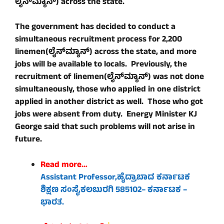
ಲೈನ್‌ಮ್ಯಾನ್‌) across the state.
The government has decided to conduct a
simultaneous recruitment process for 2,200
linemen(ಲೈನ್‌ಮ್ಯಾನ್‌) across the state, and more
jobs will be available to locals. Previously, the
recruitment of linemen(ಲೈನ್‌ಮ್ಯಾನ್‌) was not done
simultaneously, those who applied in one district
applied in another district as well. Those who got
jobs were absent from duty. Energy Minister KJ
George said that such problems will not arise in
future.
Read more…
Assistant Professor,ಹೈದ್ರಾಬಾದ ಕರ್ನಾಟಕ
ಶಿಕ್ಷಣ ಸಂಸ್ಥೆ,ಕಲಬುರಗಿ
585102
– ಕರ್ನಾಟಕ –
ಭಾರತ.