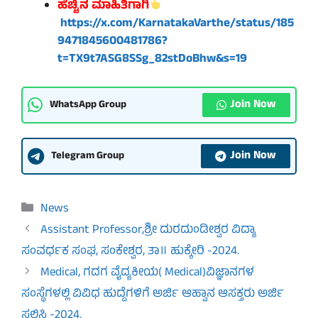
ಹೆಚ್ಚಿನ ಮಾಹಿತಿಗಾಗಿ
https://x.com/KarnatakaVarthe/status/185
9471845600481786?
t=TX9t7ASG8SSg_82stDoBhw&s=19
Join Now
WhatsApp Group
Join Now
Telegram Group
Categories
News
Assistant Professor,ಶ್ರೀ ದುರದುಂಡೀಶ್ವರ ವಿದ್ಯಾ
ಸಂವರ್ಧಕ ಸಂಘ, ಸಂಕೇಶ್ವರ, ತಾ॥ ಹುಕ್ಕೇರಿ -2024.
Medical, ಗದಗ ವೈದ್ಯಕೀಯ( Medical)ವಿಜ್ಞಾನಗಳ
ಸಂಸ್ಥೆಗಳಲ್ಲಿ ವಿವಿಧ ಹುದ್ದೆಗಳಿಗೆ ಅರ್ಜಿ ಆಹ್ವಾನ ಆಸಕ್ತರು ಅರ್ಜಿ
ಸಲ್ಲಿಸಿ -2024.