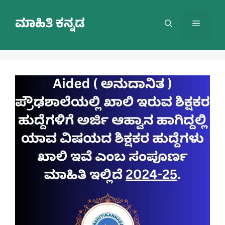
Skip
to
ಮಾಹಿತಿ ಕನ್ನಡ
Menu
content