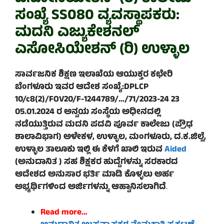
ಸಂಖ್ಯೆ SS080 ವ್ಯವಸ್ಥಾಪಕರು:
ಮದನಿ ಎಜ್ಯುಕೇಶನಲ್
ಎಸೋಸಿಯೇಶನ್ (ರಿ) ಉಳ್ಳಾಲ
ಸಾರ್ವಜನಿಕ ಶಿಕ್ಷಣ ಇಲಾಖೆಯ ಆಯುಕ್ತರ ಕಛೇರಿ
ಬೆಂಗಳೂರು ಇವರ ಆದೇಶ ಸಂಖ್ಯೆ:DPLCP
10/c8(2)/FOV20/F-1244789/…/71/2023-24 23
05.01.2024 ರ ಅನ್ವಯ ಸಂಸ್ಥೆಯ ಅಧೀನದಲ್ಲಿ
ನಡೆಯುತ್ತಿರುವ ಮದನಿ ಪದವಿ ಪೂರ್ವ ಕಾಲೇಜು (ಪ್ರೌಢ
ಶಾಲಾವಿಭಾಗ) ಅಳೇಕಳ, ಉಳ್ಳಾಲ, ಮಂಗಳೂರು, ದ.ಕ.ಜಿಲ್ಲೆ,
ಉಳ್ಳಾಲ ತಾಲೂಕು ಇಲ್ಲಿ ಈ ಕೆಳಗೆ ಖಾಲಿ ಇರುವ
Aided
(ಅನುದಾನಿತ ) ಸಹ ಶಿಕ್ಷಕರ ಹುದ್ದೆಗಳನ್ನು ಸರಕಾರದ
ಆದೇಶದ ಅನುಸಾರ ಭರ್ತಿ ಮಾಡಿ ಕೊಳ್ಳಲು ಅರ್ಹ
ಅಭ್ಯರ್ಥಿಗಳಿಂದ ಅರ್ಜಿಗಳನ್ನು ಆಹ್ವಾನಿಸಲಾಗಿದೆ
.
Read more…