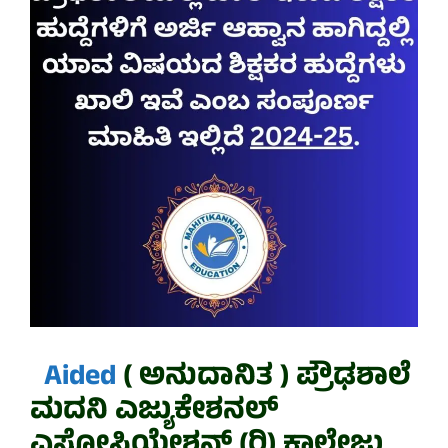
Aided
( ಅನುದಾನಿತ ) ಪ್ರೌಢಶಾಲೆ
ಮದನಿ ಎಜ್ಯುಕೇಶನಲ್
ಎಸೋಸಿಯೇಶನ್ (ರಿ) ಕಾಲೇಜು