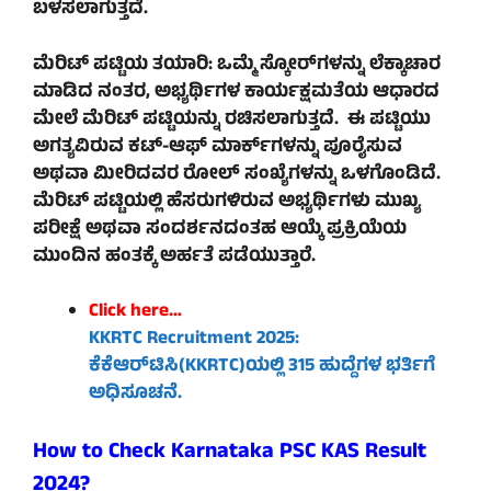
ಬಳಸಲಾಗುತ್ತದೆ.
ಮೆರಿಟ್ ಪಟ್ಟಿಯ ತಯಾರಿ: ಒಮ್ಮೆ ಸ್ಕೋರ್‌ಗಳನ್ನು ಲೆಕ್ಕಾಚಾರ
ಮಾಡಿದ ನಂತರ, ಅಭ್ಯರ್ಥಿಗಳ ಕಾರ್ಯಕ್ಷಮತೆಯ ಆಧಾರದ
ಮೇಲೆ ಮೆರಿಟ್ ಪಟ್ಟಿಯನ್ನು ರಚಿಸಲಾಗುತ್ತದೆ. ಈ ಪಟ್ಟಿಯು
ಅಗತ್ಯವಿರುವ ಕಟ್-ಆಫ್ ಮಾರ್ಕ್‌ಗಳನ್ನು ಪೂರೈಸುವ
ಅಥವಾ ಮೀರಿದವರ ರೋಲ್ ಸಂಖ್ಯೆಗಳನ್ನು ಒಳಗೊಂಡಿದೆ.
ಮೆರಿಟ್ ಪಟ್ಟಿಯಲ್ಲಿ ಹೆಸರುಗಳಿರುವ ಅಭ್ಯರ್ಥಿಗಳು ಮುಖ್ಯ
ಪರೀಕ್ಷೆ ಅಥವಾ ಸಂದರ್ಶನದಂತಹ ಆಯ್ಕೆ ಪ್ರಕ್ರಿಯೆಯ
ಮುಂದಿನ ಹಂತಕ್ಕೆ ಅರ್ಹತೆ ಪಡೆಯುತ್ತಾರೆ.
Click here…
KKRTC Recruitment 2025:
ಕೆಕೆಆರ್‌ಟಿಸಿ(KKRTC)ಯಲ್ಲಿ 315 ಹುದ್ದೆಗಳ ಭರ್ತಿಗೆ
ಅಧಿಸೂಚನೆ.
How to Check Karnataka PSC KAS Result
2024?