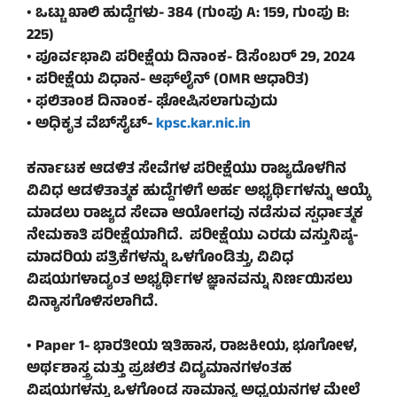
• ಒಟ್ಟು ಖಾಲಿ ಹುದ್ದೆಗಳು- 384 (ಗುಂಪು A: 159, ಗುಂಪು B:
225)
• ಪೂರ್ವಭಾವಿ ಪರೀಕ್ಷೆಯ ದಿನಾಂಕ- ಡಿಸೆಂಬರ್ 29, 2024
• ಪರೀಕ್ಷೆಯ ವಿಧಾನ- ಆಫ್‌ಲೈನ್ (OMR ಆಧಾರಿತ)
• ಫಲಿತಾಂಶ ದಿನಾಂಕ- ಘೋಷಿಸಲಾಗುವುದು
• ಅಧಿಕೃತ ವೆಬ್‌ಸೈಟ್-
kpsc.kar.nic.in
ಕರ್ನಾಟಕ ಆಡಳಿತ ಸೇವೆಗಳ ಪರೀಕ್ಷೆಯು ರಾಜ್ಯದೊಳಗಿನ
ವಿವಿಧ ಆಡಳಿತಾತ್ಮಕ ಹುದ್ದೆಗಳಿಗೆ ಅರ್ಹ ಅಭ್ಯರ್ಥಿಗಳನ್ನು ಆಯ್ಕೆ
ಮಾಡಲು ರಾಜ್ಯದ ಸೇವಾ ಆಯೋಗವು ನಡೆಸುವ ಸ್ಪರ್ಧಾತ್ಮಕ
ನೇಮಕಾತಿ ಪರೀಕ್ಷೆಯಾಗಿದೆ. ಪರೀಕ್ಷೆಯು ಎರಡು ವಸ್ತುನಿಷ್ಠ-
ಮಾದರಿಯ ಪತ್ರಿಕೆಗಳನ್ನು ಒಳಗೊಂಡಿತ್ತು, ವಿವಿಧ
ವಿಷಯಗಳಾದ್ಯಂತ ಅಭ್ಯರ್ಥಿಗಳ ಜ್ಞಾನವನ್ನು ನಿರ್ಣಯಿಸಲು
ವಿನ್ಯಾಸಗೊಳಿಸಲಾಗಿದೆ.
• Paper 1- ಭಾರತೀಯ ಇತಿಹಾಸ, ರಾಜಕೀಯ, ಭೂಗೋಳ,
ಅರ್ಥಶಾಸ್ತ್ರ ಮತ್ತು ಪ್ರಚಲಿತ ವಿದ್ಯಮಾನಗಳಂತಹ
ವಿಷಯಗಳನ್ನು ಒಳಗೊಂಡ ಸಾಮಾನ್ಯ ಅಧ್ಯಯನಗಳ ಮೇಲೆ