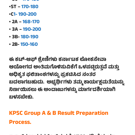
•ST –
170-180
•C
1- 190-200
• 2A –
168-170
• 3A –
190-200
• 3B-
180-190
• 2B-
150-160
ಈ ಕಟ್-ಆಫ್ ಶ್ರೇಣಿಗಳು ಕರ್ನಾಟಕ ಲೋಕಸೇವಾ
ಆಯೋಗದ ಅಂತಿಮಗೊಳಿಸುವಿಕೆಗೆ ಒಳಪಟ್ಟಿರುತ್ತವೆ ಮತ್ತು
ಅಧಿಕೃತ ಫಲಿತಾಂಶಗಳನ್ನು ಪ್ರಕಟಿಸಿದ ನಂತರ
ಬದಲಾಗಬಹುದು. ಅಭ್ಯರ್ಥಿಗಳು ತಮ್ಮ ಕಾರ್ಯಕ್ಷಮತೆಯನ್ನು
ನಿರ್ಣಯಿಸಲು ಈ ಅಂದಾಜುಗಳನ್ನು ಮಾರ್ಗದರ್ಶಿಯಾಗಿ
ಬಳಸಬೇಕು.
KPSC Group A & B Result Preparation
Process.