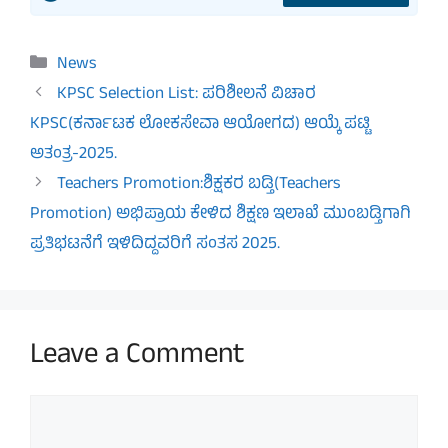
Categories
News
KPSC Selection List: ಪರಿಶೀಲನೆ ವಿಚಾರ
KPSC(ಕರ್ನಾಟಕ ಲೋಕಸೇವಾ ಆಯೋಗದ) ಆಯ್ಕೆ ಪಟ್ಟಿ
ಅತಂತ್ರ-2025.
Teachers Promotion:ಶಿಕ್ಷಕರ ಬಡ್ತಿ(Teachers
Promotion) ಅಭಿಪ್ರಾಯ ಕೇಳಿದ ಶಿಕ್ಷಣ ಇಲಾಖೆ ಮುಂಬಡ್ತಿಗಾಗಿ
ಪ್ರತಿಭಟನೆಗೆ ಇಳಿದಿದ್ದವರಿಗೆ ಸಂತಸ 2025.
Leave a Comment
Comment