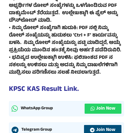
ಅಭ್ಯರ್ಥಿಗಳ ರೋಲ್ ಸಂಖ್ಯೆಗಳನ್ನು ಒಳಗೊಂಡಿರುವ PDF
ಡಾಕ್ಯುಮೆಂಟ್ ತೆರೆಯುತ್ತದೆ. ಉಲ್ಲೇಖಕ್ಕಾಗಿ ಈ ಫೈಲ್ ಅನ್ನು
ಡೌನ್‌ಲೋಡ್ ಮಾಡಿ.
• ನಿಮ್ಮ ರೋಲ್ ಸಂಖ್ಯೆಗಾಗಿ ಹುಡುಕಿ: PDF ನಲ್ಲಿ ನಿಮ್ಮ
ರೋಲ್ ಸಂಖ್ಯೆಯನ್ನು ಹುಡುಕಲು ‘Ctrl + F’ ಕಾರ್ಯವನ್ನು
ಬಳಸಿ. ನಿಮ್ಮ ರೋಲ್ ಸಂಖ್ಯೆಯನ್ನು ಪಟ್ಟಿ ಮಾಡಿದ್ದರೆ, ಆಯ್ಕೆ
ಪ್ರಕ್ರಿಯೆಯ ಮುಂದಿನ ಹಂತಕ್ಕೆ ನೀವು ಅರ್ಹತೆ ಪಡೆದಿರುವಿರಿ.
• ಭವಿಷ್ಯದ ಉಲ್ಲೇಖಕ್ಕಾಗಿ ಉಳಿಸಿ: ಫಲಿತಾಂಶದ PDF ನ
ನಕಲನ್ನು ಉಳಿಸಲು ಮತ್ತು ಅದನ್ನು ನಿಮ್ಮ ದಾಖಲೆಗಳಿಗಾಗಿ
ಮುದ್ರಿಸಲು ಪರಿಗಣಿಸಲು ಸಲಹೆ ನೀಡಲಾಗುತ್ತದೆ.
KPSC KAS Result Link.
Join Now
WhatsApp Group
Join Now
Telegram Group