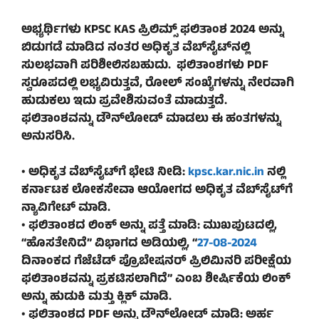
ಅಭ್ಯರ್ಥಿಗಳು KPSC KAS ಪ್ರಿಲಿಮ್ಸ್ ಫಲಿತಾಂಶ 2024 ಅನ್ನು
ಬಿಡುಗಡೆ ಮಾಡಿದ ನಂತರ ಅಧಿಕೃತ ವೆಬ್‌ಸೈಟ್‌ನಲ್ಲಿ
ಸುಲಭವಾಗಿ ಪರಿಶೀಲಿಸಬಹುದು. ಫಲಿತಾಂಶಗಳು PDF
ಸ್ವರೂಪದಲ್ಲಿ ಲಭ್ಯವಿರುತ್ತವೆ, ರೋಲ್ ಸಂಖ್ಯೆಗಳನ್ನು ನೇರವಾಗಿ
ಹುಡುಕಲು ಇದು ಪ್ರವೇಶಿಸುವಂತೆ ಮಾಡುತ್ತದೆ.
ಫಲಿತಾಂಶವನ್ನು ಡೌನ್‌ಲೋಡ್ ಮಾಡಲು ಈ ಹಂತಗಳನ್ನು
ಅನುಸರಿಸಿ.
• ಅಧಿಕೃತ ವೆಬ್‌ಸೈಟ್‌ಗೆ ಭೇಟಿ ನೀಡಿ:
kpsc.kar.nic.in
ನಲ್ಲಿ
ಕರ್ನಾಟಕ ಲೋಕಸೇವಾ ಆಯೋಗದ ಅಧಿಕೃತ ವೆಬ್‌ಸೈಟ್‌ಗೆ
ನ್ಯಾವಿಗೇಟ್ ಮಾಡಿ.
• ಫಲಿತಾಂಶದ ಲಿಂಕ್ ಅನ್ನು ಪತ್ತೆ ಮಾಡಿ: ಮುಖಪುಟದಲ್ಲಿ,
“ಹೊಸತೇನಿದೆ” ವಿಭಾಗದ ಅಡಿಯಲ್ಲಿ, “
27-08-2024
ದಿನಾಂಕದ ಗೆಜೆಟೆಡ್ ಪ್ರೊಬೇಷನರ್ ಪ್ರಿಲಿಮಿನರಿ ಪರೀಕ್ಷೆಯ
ಫಲಿತಾಂಶವನ್ನು ಪ್ರಕಟಿಸಲಾಗಿದೆ” ಎಂಬ ಶೀರ್ಷಿಕೆಯ ಲಿಂಕ್
ಅನ್ನು ಹುಡುಕಿ ಮತ್ತು ಕ್ಲಿಕ್ ಮಾಡಿ.
• ಫಲಿತಾಂಶದ PDF ಅನ್ನು ಡೌನ್‌ಲೋಡ್ ಮಾಡಿ: ಅರ್ಹ