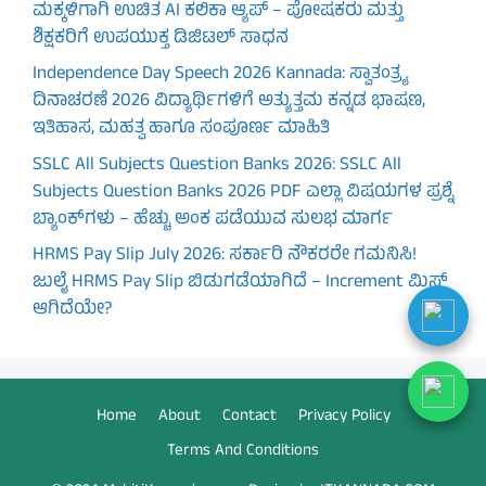
ಮಕ್ಕಳಿಗಾಗಿ ಉಚಿತ AI ಕಲಿಕಾ ಆ್ಯಪ್ – ಪೋಷಕರು ಮತ್ತು
ಶಿಕ್ಷಕರಿಗೆ ಉಪಯುಕ್ತ ಡಿಜಿಟಲ್ ಸಾಧನ
Independence Day Speech 2026 Kannada: ಸ್ವಾತಂತ್ರ್ಯ
ದಿನಾಚರಣೆ 2026 ವಿದ್ಯಾರ್ಥಿಗಳಿಗೆ ಅತ್ಯುತ್ತಮ ಕನ್ನಡ ಭಾಷಣ,
ಇತಿಹಾಸ, ಮಹತ್ವ ಹಾಗೂ ಸಂಪೂರ್ಣ ಮಾಹಿತಿ
SSLC All Subjects Question Banks 2026: SSLC All
Subjects Question Banks 2026 PDF ಎಲ್ಲಾ ವಿಷಯಗಳ ಪ್ರಶ್ನೆ
ಬ್ಯಾಂಕ್‌ಗಳು – ಹೆಚ್ಚು ಅಂಕ ಪಡೆಯುವ ಸುಲಭ ಮಾರ್ಗ
HRMS Pay Slip July 2026: ಸರ್ಕಾರಿ ನೌಕರರೇ ಗಮನಿಸಿ!
ಜುಲೈ HRMS Pay Slip ಬಿಡುಗಡೆಯಾಗಿದೆ – Increment ಮಿಸ್
ಆಗಿದೆಯೇ?
Home
About
Contact
Privacy Policy
Terms And Conditions