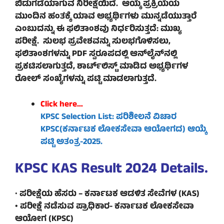
ಬಿಡುಗಡೆಯಾಗುವ ನಿರೀಕ್ಷೆಯಿದೆ. ಆಯ್ಕೆ ಪ್ರಕ್ರಿಯೆಯ
ಮುಂದಿನ ಹಂತಕ್ಕೆ ಯಾವ ಅಭ್ಯರ್ಥಿಗಳು ಮುನ್ನಡೆಯುತ್ತಾರೆ
ಎಂಬುದನ್ನು ಈ ಫಲಿತಾಂಶವು ನಿರ್ಧರಿಸುತ್ತದೆ: ಮುಖ್ಯ
ಪರೀಕ್ಷೆ. ಸುಲಭ ಪ್ರವೇಶವನ್ನು ಸುಲಭಗೊಳಿಸಲು,
ಫಲಿತಾಂಶಗಳನ್ನು PDF ಸ್ವರೂಪದಲ್ಲಿ ಆನ್‌ಲೈನ್‌ನಲ್ಲಿ
ಪ್ರಕಟಿಸಲಾಗುತ್ತದೆ, ಶಾರ್ಟ್‌ಲಿಸ್ಟ್ ಮಾಡಿದ ಅಭ್ಯರ್ಥಿಗಳ
ರೋಲ್ ಸಂಖ್ಯೆಗಳನ್ನು ಪಟ್ಟಿ ಮಾಡಲಾಗುತ್ತದೆ.
Click here…
KPSC Selection List: ಪರಿಶೀಲನೆ ವಿಚಾರ
KPSC(ಕರ್ನಾಟಕ ಲೋಕಸೇವಾ ಆಯೋಗದ) ಆಯ್ಕೆ
ಪಟ್ಟಿ ಅತಂತ್ರ-2025.
KPSC KAS Result 2024 Details.
•
ಪರೀಕ್ಷೆಯ ಹೆಸರು – ಕರ್ನಾಟಕ ಆಡಳಿತ ಸೇವೆಗಳ (KAS)
• ಪರೀಕ್ಷೆ ನಡೆಸುವ ಪ್ರಾಧಿಕಾರ- ಕರ್ನಾಟಕ ಲೋಕಸೇವಾ
ಆಯೋಗ (KPSC)