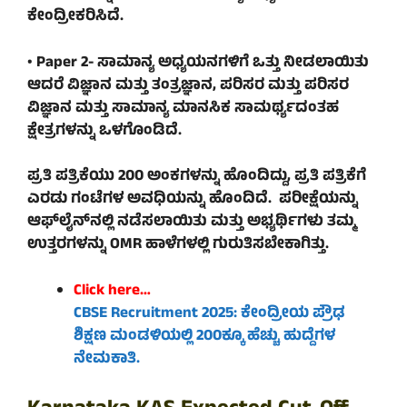
ಕೇಂದ್ರೀಕರಿಸಿದೆ.
• Paper 2- ಸಾಮಾನ್ಯ ಅಧ್ಯಯನಗಳಿಗೆ ಒತ್ತು ನೀಡಲಾಯಿತು
ಆದರೆ ವಿಜ್ಞಾನ ಮತ್ತು ತಂತ್ರಜ್ಞಾನ, ಪರಿಸರ ಮತ್ತು ಪರಿಸರ
ವಿಜ್ಞಾನ ಮತ್ತು ಸಾಮಾನ್ಯ ಮಾನಸಿಕ ಸಾಮರ್ಥ್ಯದಂತಹ
ಕ್ಷೇತ್ರಗಳನ್ನು ಒಳಗೊಂಡಿದೆ.
ಪ್ರತಿ ಪತ್ರಿಕೆಯು 200 ಅಂಕಗಳನ್ನು ಹೊಂದಿದ್ದು, ಪ್ರತಿ ಪತ್ರಿಕೆಗೆ
ಎರಡು ಗಂಟೆಗಳ ಅವಧಿಯನ್ನು ಹೊಂದಿದೆ. ಪರೀಕ್ಷೆಯನ್ನು
ಆಫ್‌ಲೈನ್‌ನಲ್ಲಿ ನಡೆಸಲಾಯಿತು ಮತ್ತು ಅಭ್ಯರ್ಥಿಗಳು ತಮ್ಮ
ಉತ್ತರಗಳನ್ನು OMR ಹಾಳೆಗಳಲ್ಲಿ ಗುರುತಿಸಬೇಕಾಗಿತ್ತು.
Click here…
CBSE Recruitment 2025: ಕೇಂದ್ರೀಯ ಪ್ರೌಢ
ಶಿಕ್ಷಣ ಮಂಡಳಿಯಲ್ಲಿ 200ಕ್ಕೂ ಹೆಚ್ಚು ಹುದ್ದೆಗಳ
ನೇಮಕಾತಿ.