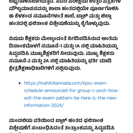
ಲಭ್ಯಗೊಳಿಸಲಾಗಿರುತ್ತದೆ. ಸದರಿ ಪರೀಕ್ಷೆಯ ಉತ್ತರ ಪತ್ರಿಕೆಗಳ
ಮೌಲ್ಯಮಾಪನವನ್ನು ಶಾಲಾ ಹಂತದಲ್ಲಿಯೇ ಪೂರ್ಣಗೊಳಿಸಿ
ಈ ಕೆಳಕಂಡ ನಮೂನೆಗಳಂತೆ ಶಾಲೆ, ಬ್ಲಾಕ್ ಮತ್ತು ಜಿಲ್ಲಾ
ಹಂತದಲ್ಲಿ ಫಲಿತಾಂಶ ವಿಶ್ಲೇಷಣೆಯನ್ನು ಕೈಗೊಳ್ಳುವುದು.
ವಿಷಯ ಶಿಕ್ಷಕರು ಮೇಲ್ಕಂಡಂತೆ ನಿಗದಿಪಡಿಸಿರುವ ಅಂತಿಮ
ದಿನಾಂಕದೊಳಗೆ ನಮೂನೆ-1 ಮತ್ತು IA ನಲ್ಲಿ ಮಾಹಿತಿಯನ್ನು
ಸಿದ್ಧಪಡಿಸಿ ಮುಖ್ಯಶಿಕ್ಷಕರಿಗೆ ನೀಡುವುದು. ಮುಖ್ಯ ಶಿಕ್ಷಕರು
ನಮೂನೆ-2 ಮತ್ತು 2A ನಲ್ಲಿ ಮಾಹಿತಿಯನ್ನು ಭರ್ತಿ ಮಾಡಿ
ಕ್ಷೇತ್ರಶಿಕ್ಷಣಾಧಿಕಾರಿಗಳಿಗೆ ಸಲ್ಲಿಸುವುದು.
https://mahitikannada.com/kpsc-exam-
schedule-announced-for-group-c-post-how-
will-the-exam-pattern-be-here-is-the-new-
information-2024/
ಮಂಡಲಿಯ ವತಿಯಿಂದ ಬ್ಲಾಕ್ ಹಂತದ ಫಲಿತಾಂಶ
ವಿಶ್ಲೇಷಣೆಗೆ ಸಂಬಂಧಿಸಿದಂತೆ ತಂತ್ರಾಂಶವನ್ನು ಸಿದ್ಧಪಡಿಸಿ