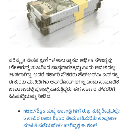
ಪರಿಷ್ಕೃತ ವೇತನ ಶ್ರೇಣಿಗಳ ಅನುಷ್ಠಾನದ ಆರ್ಥಿಕ ಸೌಲಭ್ಯವು
1ನೇ ಆಗಸ್ಟ್ 2024ರಿಂದ ಪ್ರಾಪ್ತವಾಗತಕ್ಕದ್ದು ಎಂದು ಆದೇಶದಲ್ಲಿ
ತಿಳಿಸಲಾಗಿತ್ತು. ಆದರೆ ಸರ್ಕಾರಿ ನೌಕರರು ಹೆಚ್‌ಆರ್‌ಎಂಎಸ್‌ನಲ್ಲಿ
ಈ ಕುರಿತು ಮಾಹಿತಿಗಳು ಅಪ್‌ಲೋಡ್ ಆಗಿಲ್ಲ ಎಂದು ಸಾಮಾಜಿಕ
ಜಾಲತಾಣದಲ್ಲಿ ಪೋಸ್ಟ್ ಹಾಕುತ್ತಿದ್ದರು. ಈಗ ಸರ್ಕಾರ ನೌಕರರಿಗೆ
ಸಿಹಿಸುದ್ದಿಯನ್ನು ನೀಡಿದೆ.
http://ಶಿಕ್ಷಕ ಹುದ್ದೆ ಆಕಾಂಕ್ಷಿಗಳಿಗೆ ಶುಭ ಸುದ್ದಿ.ಶೀಘ್ರದಲ್ಲೇ
5 ಸಾವಿರ ಶಾಲಾ ಶಿಕ್ಷಕರ ನೇಮಕಾತಿ.ಕುರಿತು ಸಂಪೂರ್ಣ
ಮಾಹಿತಿ ಪಡೆಯಬೇಕೆ? ಹಾಗಿದ್ದಲ್ಲಿ ಈ ಲಿಂಕ್