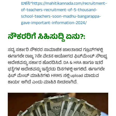
ಬಳಸಿ*https://mahitikannada.com/recruitment-
of-teachers-recruitment-of-5-thousand-
school-teachers-soon-madhu-bangarappa-
gave-important-information-2024/
ನೌಕರರಿಗೆ ಸಿಹಿಸುದ್ದಿ ಏನು?:
ಸದ್ಯ ಸರ್ಕಾರಿ ನೌಕರರ ಸಾಮಾಜಿಕ ಜಾಲತಾಣದ ಗ್ರೂಪ್‌ಗಳಲ್ಲಿ
ಈಗಾಗಲೇ ರಾಜ್ಯ 7ನೇ ವೇತನ ಆಯೋಗದ ಫಿಟ್‌ಮೆಂಟ್‌ ಸೌಲಭ್ಯ
ಆದೇಶವನ್ನು ಸರ್ಕಾರ ಹೊರಡಿಸಿದೆ. DA & HRA ಹಾಗೂ ಇತರೆ
ಭತ್ಯೆಗಳ ಆದೇಶವನ್ನು ಇನ್ನೆರಡು ದಿನಗಳಲ್ಲಿ ಆಗಲಿದೆ. ಈಗಾಗಲೇ
ಫಿಟ್ ಮೆಂಟ್ ಮಾಹಿತಿಗಳು HRMS ನಲ್ಲಿ upload ಮಾಡುವ
ಕಾರ್ಯ ಆಗಿದೆ ಎಂದು ಮಾಹಿತಿ ನೀಡಲಾಗಿದೆ.