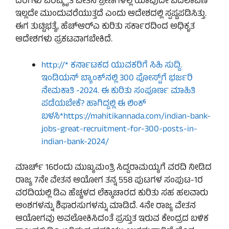
ದರಗಳು ಪರಿಷ್ಕೃತ ವೇತನ ಶ್ರೇಣಿಗಳಲ್ಲಿ ಯಾವುದೇ ಬದಲಾವಣೆ
ಇಲ್ಲದೇ ಮುಂದುವರೆಯುತ್ತದೆ ಎಂದು ಆದೇಶದಲ್ಲಿ ಸ್ಪಷ್ಟಪಡಿಸಿತ್ತು.
ಈಗ ತುಟ್ಟಿಭತ್ಯೆ, ಹೆಚ್‌ಆರ್‌ಎ ಕುರಿತು ಸರ್ಕಾರದಿಂದ ಅಧಿಕೃತ
ಆದೇಶಗಳು ಪ್ರಕಟವಾಗಬೇಕಿದೆ.
http://* ಕರ್ನಾಟಕದ ಯುವಕರಿಗೆ ಸಿಹಿ ಸುದ್ದಿ.
ಇಂಡಿಯನ್ ಬ್ಯಾಂಕ್‌ನಲ್ಲಿ 300 ಪೋಸ್ಟ್‌ಗೆ ಭರ್ಜರಿ
ನೇಮಕಾತಿ -2024. ಈ ಕುರಿತು ಸಂಪೂರ್ಣ ಮಾಹಿತಿ
ಪಡೆಯಬೇಕೆ? ಹಾಗಿದ್ದಲ್ಲಿ ಈ ಲಿಂಕ್
ಬಳಸಿ*https://mahitikannada.com/indian-bank-
jobs-great-recruitment-for-300-posts-in-
indian-bank-2024/
ಮಾರ್ಚ್ 16ರಂದು ಮುಖ್ಯಮಂತ್ರಿ ಸಿದ್ದರಾಮಯ್ಯಗೆ ವರದಿ ನೀಡಿದ
ರಾಜ್ಯ 7ನೇ ವೇತನ ಆಯೋಗ ತನ್ನ 558 ಪುಟಗಳ ಸಂಪುಟ-1ರ
ವರದಿಯಲ್ಲಿ ಡಿಎ ಹೆಚ್ಚಳದ ಲೆಕ್ಕಾಚಾರದ ಕುರಿತು ಸಹ ಹಲವಾರು
ಅಂಶಗಳನ್ನು ಶಿಫಾರಸುಗಳನ್ನು ಮಾಡಿದೆ. 4ನೇ ರಾಜ್ಯ ವೇತನ
ಆಯೋಗವು ಅವಲೋಕಿಸಿದಂತೆ ಪ್ರಸ್ತುತ ಇರುವ ಕೇಂದ್ರದ ಬಳಿಕ