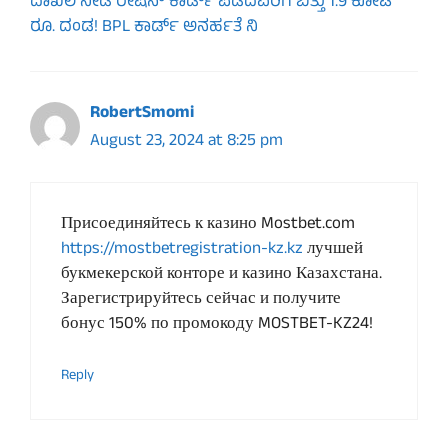
ದಾಖಲೆ ನೀಡಿ ರೇಷನ್‌ ಕಾರ್ಡ್‌ ಪಡೆದವರಿಗೆ ಬಿತ್ತು 1.9 ಕೋಟಿ
ರೂ. ದಂಡ! ​BPL ಕಾರ್ಡ್‌ ಅನರ್ಹತೆ ನಿ
RobertSmomi
August 23, 2024 at 8:25 pm
Присоединяйтесь к казино Mostbet.com
https://mostbetregistration-kz.kz
лучшей
букмекерской конторе и казино Казахстана.
Зарегистрируйтесь сейчас и получите
бонус 150% по промокоду MOSTBET-KZ24!
Reply