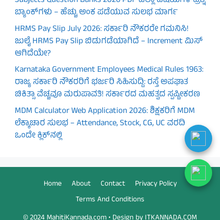
Subjects Question Banks 2026 PDF ಎಲ್ಲಾ ವಿಷಯಗಳ ಪ್ರಶ್ನೆ
ಬ್ಯಾಂಕ್‌ಗಳು – ಹೆಚ್ಚು ಅಂಕ ಪಡೆಯುವ ಸುಲಭ ಮಾರ್ಗ
HRMS Pay Slip July 2026: ಸರ್ಕಾರಿ ನೌಕರರೇ ಗಮನಿಸಿ!
ಜುಲೈ HRMS Pay Slip ಬಿಡುಗಡೆಯಾಗಿದೆ – Increment ಮಿಸ್
ಆಗಿದೆಯೇ?
Karnataka Government Employees Medical Rules 1963:
ರಾಜ್ಯ ಸರ್ಕಾರಿ ನೌಕರರಿಗೆ ಭರ್ಜರಿ ಸಿಹಿಸುದ್ದಿ: ರಸ್ತೆ ಅಪಘಾತ
ಚಿಕಿತ್ಸಾ ವೆಚ್ಚವೂ ಮರುಪಾವತಿ! ಸರ್ಕಾರದ ಮಹತ್ವದ ಸ್ಪಷ್ಟೀಕರಣ
MDM Calculator Web Application 2026: ಶಿಕ್ಷಕರಿಗೆ MDM
ಲೆಕ್ಕಾಚಾರ ಸುಲಭ – Attendance, Stock, CG, UC ವರದಿ
ಒಂದೇ ಕ್ಲಿಕ್‌ನಲ್ಲಿ
Home
About
Contact
Privacy Policy
Terms And Conditions
© 2024 MahitiKannada.com • Design by ITKANNADA.COM