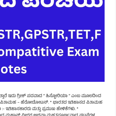
ರೆಯುತ್ತಾರೆ ಇದು ಗ್ರೀಕ್ ಪದವಾದ ” ಹಿಸ್ಟೋರಿಯಾ ” ಎಂಬ ಮೂಲದಿಂದ
ಿಹಾಸದ ಪಿತಾಮಹ – ಹೆರೋಡೋಟಸ್. * ಭಾರತದ ಇತಿಹಾಸದ ಪಿತಾಮಹ
ಗಳು :- ಇತಿಹಾಸಕಾರರು ಮತ್ತು ಪ್ರಮುಖ ಹೇಳಿಕೆಗಳು. *
ಕಾದ ಮಹಾನ್ ವೀರರ ಅಥವಾ ಮಹತ್ವಪೂರ್ಣವಾದ ಘಟನೆಗಳ