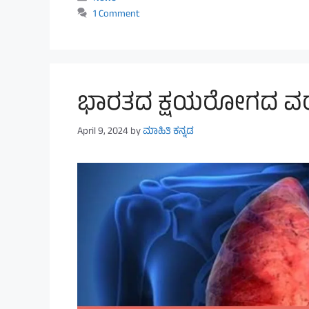
1 Comment
ಭಾರತದ ಕ್ಷಯರೋಗದ ವರದ
April 9, 2024
by
ಮಾಹಿತಿ ಕನ್ನಡ