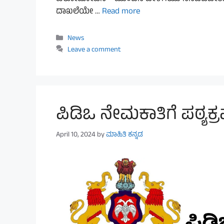
ದಾಖಲೆಯೇ …
Read more
Categories
News
Leave a comment
ಪಿಡಿಒ ನೇಮಕಾತಿಗೆ ಪಠ್ಯಕ್
April 10, 2024
by
ಮಾಹಿತಿ ಕನ್ನಡ