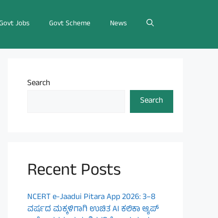
Govt Jobs
Govt Scheme
News
Search
Search
Recent Posts
NCERT e-Jaadui Pitara App 2026: 3–8
ವರ್ಷದ ಮಕ್ಕಳಿಗಾಗಿ ಉಚಿತ AI ಕಲಿಕಾ ಆ್ಯಪ್