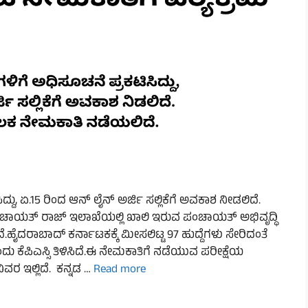
ಿಸಿದ್ದು, ಏ.15 ರಿಂದ ಆನ್ ಲೈನ್ ಅರ್ಜಿ ಸಲ್ಲಿಕೆಗೆ ಅವಕಾಶ ನೀಡಲಿದೆ.
 ಪಂಚಾಯತ್ ರಾಜ್ ಇಲಾಖೆಯಲ್ಲಿ ಖಾಲಿ ಇರುವ ಪಂಚಾಯತ್ ಅಭಿವೃದ್ಧಿ
.ಹೈದರಾಬಾದ್ ಕರ್ನಾಟಕಕ್ಕೆ ಮೀಸಲಿಟ್ಟ 97 ಹುದ್ದೆಗಳು ಸೇರಿದಂತೆ
ು ಕೆಪಿಎಸ್ಸಿ ತಿಳಿಸಿದೆ.ಈ ನೇಮಕಾತಿಗೆ ನಡೆಯುವ ಪರೀಕ್ಷೆಯ
ಿವರ ಇಲ್ಲಿದೆ. ಕನ್ನಡ …
Read more