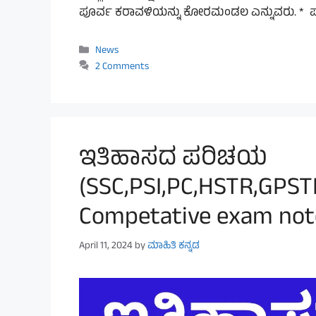
ಪೂರ್ವ ಕರಾವಳಿಯನ್ನು ಕೋರಮಂಡಲ ಎನ್ನುವರು. * ಪ
Categories
News
2 Comments
ಇತಿಹಾಸದ ಪರಿಚಯ
(SSC,PSI,PC,HSTR,GPST
Competative exam note
April 11, 2024
by
ಮಾಹಿತಿ ಕನ್ನಡ