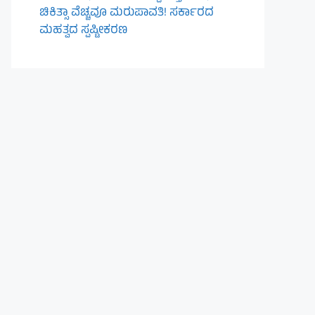
ಚಿಕಿತ್ಸಾ ವೆಚ್ಚವೂ ಮರುಪಾವತಿ! ಸರ್ಕಾರದ
ಮಹತ್ವದ ಸ್ಪಷ್ಟೀಕರಣ