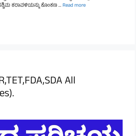
ಶ್ಚಿಮ ಕರಾವಳಿಯನ್ನು ಕೊಂಕಣ …
Read more
R,TET,FDA,SDA All
s).