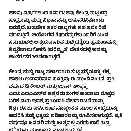
ಹಲವು ವರ್ಷಗಳಿಂದ ಕರ್ನಾಟಕವು ಕೇಂದ್ರ ತುಟ್ಟಿ ಭತ್ತ
ಸೂತ್ರವನ್ನು ಮತ್ತು ವಿಧಾನವನ್ನು ಅನುಸರಿಸಿಕೊಂಡು
ಬರುತ್ತಿದೆ. ಬಹುತೇಕ ಇತರ ರಾಜ್ಯಗಳು ಸಹ ಇದೇ ರೀತಿ
ಮಾಡುತ್ತಿವೆ. ಆಯೋಗದ ಶಿಫಾರಸ್ಸುಗಳು ಜಾರಿಗೆ ಬಂದ
ಸಮಯದಲ್ಲಿ ಅನ್ವಯವಾಗುವ ತುಟ್ಟಿ ಭತ್ಯೆಯ ಪ್ರಮಾಣವನ್ನು
ನಿಷ್ಪರಿಣಾಮಗೊಳಿಸಿ (ಪರಿಷ್ಕೃತ) ವೇತನದಲ್ಲಿ ಅದನ್ನು
ಅಂತರ್ಗತಗೊಳಿಸಲಾಗುತ್ತದೆ.
ಕೇಂದ್ರ ಮತ್ತು ರಾಜ್ಯ ಸರ್ಕಾರಗಳು ತುಟ್ಟಿ ಭತ್ಯೆಯನ್ನು ಲೆಕ್ಕ
ಹಾಕಲು ಅನುಸರಿಸುವ ಸೂತ್ರವು ಈ ಮುಂದಿನಂತಿದೆ. ಪ್ರತಿ
ವರ್ಷದ ಡಿಸೆಂಬರ್ ಮತ್ತು ಜೂನ್‌ ಅಂತ್ಯಕ್ಕೆ
ಎಐಸಿಪಿಐಎಎನ್‌ನ ಹನ್ನೆರಡು ತಿಂಗಳ ಅಂದಾಜು ಮೊತ್ತದ
ಏರಿಕೆ ಮತ್ತು ಇದಕ್ಕೆ ಪ್ರತಿಯಾಗಿ ವೇತನ ರಚನೆಯನ್ನು
ನಿರ್ಧರಿಸಲು ಬಳಸಲಾದ ಸೂಚ್ಯಂಕದ ಮೂಲ ಸಂಖ್ಯೆಯನ್ನು
ಆಧರಿಸಿ ತುಟ್ಟಿ ಭತ್ಯೆಯ ಪರಿಹಾರವನ್ನು ರೂಪಿಸಲಾಗುತ್ತದೆ. ಪ್ರತಿ
ವರ್ಷವೂ ಜನವರಿ ಮತ್ತು ಜುಲೈನಲ್ಲಿ ಎರಡು ಬಾರಿ ತುಟ್ಟಿ
ಭತ್ಯೆಯನ್ನು ಮಂಜೂರು ಮಾಡಲಾಗುತ್ತದೆ.