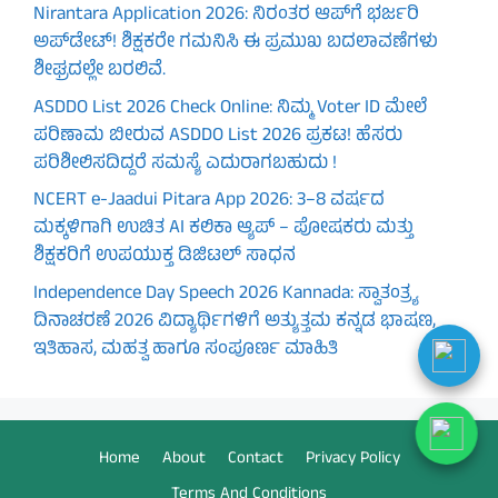
Nirantara Application 2026: ನಿರಂತರ ಆಪ್‌ಗೆ ಭರ್ಜರಿ
ಅಪ್‌ಡೇಟ್! ಶಿಕ್ಷಕರೇ ಗಮನಿಸಿ ಈ ಪ್ರಮುಖ ಬದಲಾವಣೆಗಳು
ಶೀಘ್ರದಲ್ಲೇ ಬರಲಿವೆ.
ASDDO List 2026 Check Online: ನಿಮ್ಮ Voter ID ಮೇಲೆ
ಪರಿಣಾಮ ಬೀರುವ ASDDO List 2026 ಪ್ರಕಟ! ಹೆಸರು
ಪರಿಶೀಲಿಸದಿದ್ದರೆ ಸಮಸ್ಯೆ ಎದುರಾಗಬಹುದು !
NCERT e-Jaadui Pitara App 2026: 3–8 ವರ್ಷದ
ಮಕ್ಕಳಿಗಾಗಿ ಉಚಿತ AI ಕಲಿಕಾ ಆ್ಯಪ್ – ಪೋಷಕರು ಮತ್ತು
ಶಿಕ್ಷಕರಿಗೆ ಉಪಯುಕ್ತ ಡಿಜಿಟಲ್ ಸಾಧನ
Independence Day Speech 2026 Kannada: ಸ್ವಾತಂತ್ರ್ಯ
ದಿನಾಚರಣೆ 2026 ವಿದ್ಯಾರ್ಥಿಗಳಿಗೆ ಅತ್ಯುತ್ತಮ ಕನ್ನಡ ಭಾಷಣ,
ಇತಿಹಾಸ, ಮಹತ್ವ ಹಾಗೂ ಸಂಪೂರ್ಣ ಮಾಹಿತಿ
Home
About
Contact
Privacy Policy
Terms And Conditions