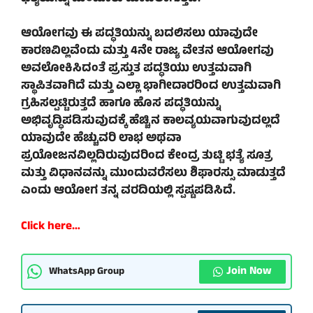
ಆಯೋಗವು ಈ ಪದ್ಧತಿಯನ್ನು ಬದಲಿಸಲು ಯಾವುದೇ
ಕಾರಣವಿಲ್ಲವೆಂದು ಮತ್ತು 4ನೇ ರಾಜ್ಯ ವೇತನ ಆಯೋಗವು
ಅವಲೋಕಿಸಿದಂತೆ ಪ್ರಸ್ತುತ ಪದ್ಧತಿಯು ಉತ್ತಮವಾಗಿ
ಸ್ಥಾಪಿತವಾಗಿದೆ ಮತ್ತು ಎಲ್ಲಾ ಭಾಗೀದಾರರಿಂದ ಉತ್ತಮವಾಗಿ
ಗ್ರಹಿಸಲ್ಪಟ್ಟಿರುತ್ತದೆ ಹಾಗೂ ಹೊಸ ಪದ್ಧತಿಯನ್ನು
ಅಭಿವೃದ್ಧಿಪಡಿಸುವುದಕ್ಕೆ ಹೆಚ್ಚಿನ ಕಾಲವ್ಯಯವಾಗುವುದಲ್ಲದೆ
ಯಾವುದೇ ಹೆಚ್ಚುವರಿ ಲಾಭ ಅಥವಾ
ಪ್ರಯೋಜನವಿಲ್ಲದಿರುವುದರಿಂದ ಕೇಂದ್ರ ತುಟ್ಟಿ ಭತ್ಯೆ ಸೂತ್ರ
ಮತ್ತು ವಿಧಾನವನ್ನು ಮುಂದುವರೆಸಲು ಶಿಫಾರಸ್ಸು ಮಾಡುತ್ತದೆ
ಎಂದು ಆಯೋಗ ತನ್ನ ವರದಿಯಲ್ಲಿ ಸ್ಪಷ್ಟಪಡಿಸಿದೆ.
Click here…
Join Now
WhatsApp Group