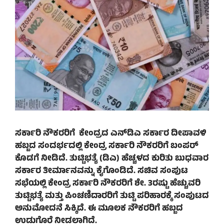
ಸರ್ಕಾರಿ ನೌಕರರಿಗೆ ಕೇಂದ್ರದ ಎನ್‌ಡಿಎ ಸರ್ಕಾರ ದೀಪಾವಳಿ
ಹಬ್ಬದ ಸಂದರ್ಭದಲ್ಲಿ ಕೇಂದ್ರ ಸರ್ಕಾರಿ ನೌಕರರಿಗೆ ಬಂಪರ್
ಕೊಡಗೆ ನೀಡಿದೆ. ತುಟ್ಟಿಭತ್ಯೆ (ಡಿಎ) ಹೆಚ್ಚಳದ ಕುರಿತು ಬುಧವಾರ
ಸರ್ಕಾರ ತೀರ್ಮಾನವನ್ನು ಕೈಗೊಂಡಿದೆ. ಸಚಿವ ಸಂಪುಟ
ಸಭೆಯಲ್ಲಿ ಕೇಂದ್ರ ಸರ್ಕಾರಿ ನೌಕರರಿಗೆ ಶೇ. 3ರಷ್ಟು ಹೆಚ್ಚುವರಿ
ತುಟ್ಟಿಭತ್ಯೆ ಮತ್ತು ಪಿಂಚಣಿದಾರರಿಗೆ ತುಟ್ಟಿ ಪರಿಹಾರಕ್ಕೆ ಸಂಪುಟದ
ಅನುಮೋದನೆ ಸಿಕ್ಕಿದೆ. ಈ ಮೂಲಕ ನೌಕರರಿಗೆ ಹಬ್ಬದ
ಉಡುಗೊರೆ ನೀಡಲಾಗಿದೆ.