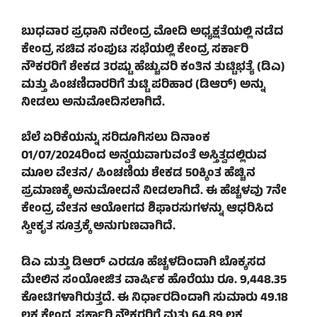
ಬುಧವಾರ ಪ್ರಧಾನಿ ನರೇಂದ್ರ ಮೋದಿ ಅಧ್ಯಕ್ಷತೆಯಲ್ಲಿ ನಡೆದ
ಕೇಂದ್ರ ಸಚಿವ ಸಂಪುಟ ಸಭೆಯಲ್ಲಿ ಕೇಂದ್ರ ಸರ್ಕಾರಿ
ನೌಕರರಿಗೆ ಶೇಕಡ 3ರಷ್ಟು ಹೆಚ್ಚುವರಿ ಕಂತಿನ ತುಟ್ಟಿಭತ್ಯೆ (ಡಿಎ)
ಮತ್ತು ಪಿಂಚಣಿದಾರರಿಗೆ ತುಟ್ಟಿ ಪರಿಹಾರ (ಡಿಆರ್) ಅನ್ನು
ನೀಡಲು ಅನುಮೋದಿಸಲಾಗಿದೆ.
ಬೆಲೆ ಏರಿಕೆಯನ್ನು ಸರಿದೂಗಿಸಲು ದಿನಾಂಕ
01/07/2024ರಿಂದ ಅನ್ವಯವಾಗುವಂತೆ ಅಸ್ತಿತ್ವದಲ್ಲಿರುವ
ಮೂಲ ವೇತನ/ ಪಿಂಚಣಿಯ ಶೇಕಡ 50ಕ್ಕಿಂತ ಹೆಚ್ಚಿನ
ಪ್ರಮಾಣಕ್ಕೆ ಅನುಮೋದನೆ ನೀಡಲಾಗಿದೆ. ಈ ಹೆಚ್ಚಳವು 7ನೇ
ಕೇಂದ್ರ ವೇತನ ಆಯೋಗದ ಶಿಫಾರಸುಗಳನ್ನು ಆಧರಿಸಿದ
ಸ್ವೀಕೃತ ಸೂತ್ರಕ್ಕೆ ಅನುಗುಣವಾಗಿದೆ.
ಡಿಎ ಮತ್ತು ಡಿಆರ್ ಎರಡೂ ಹೆಚ್ಚಳದಿಂದಾಗಿ ಬೊಕ್ಕಸದ
ಮೇಲಿನ ಸಂಯೋಜಿತ ವಾರ್ಷಿಕ ಹೊರೆಯು ರೂ. 9,448.35
ಕೋಟಿಗಳಾಗಿರುತ್ತದೆ. ಈ ನಿರ್ಧಾರದಿಂದಾಗಿ ಸುಮಾರು 49.18
ಲಕ್ಷ ಕೇಂದ್ರ ಸರ್ಕಾರಿ ನೌಕರರಿಗೆ ಮತ್ತು 64.89 ಲಕ್ಷ