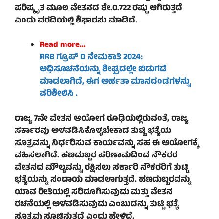
ಪರಿಷ್ಕೃತ ಮೂಲ ವೇತನದ ಶೇ.0.722 ರಷ್ಟು ಆಗಿರುತ್ತದೆ
ಎಂದು ವರದಿಯಲ್ಲಿ ಶಿಫಾರಸು ಮಾಡಿದೆ.
Read more…
RRB ಗ್ರೂಪ್ D ನೇಮಕಾತಿ 2024:
ಅಧಿಸೂಚನೆಯನ್ನು ಶೀಘ್ರದಲ್ಲೇ ಬಿಡುಗಡೆ
ಮಾಡಲಾಗಿದೆ, ಈಗ ಅರ್ಹತಾ ಮಾನದಂಡಗಳನ್ನು
ಪರಿಶೀಲಿಸಿ .
ರಾಜ್ಯ 7ನೇ ವೇತನ ಆಯೋಗ ರೂಢಿಯಲ್ಲಿರುವಂತೆ, ರಾಜ್ಯ
ಸರ್ಕಾರವು ಅಳವಡಿಸಿಕೊಳ್ಳಬೇಕಾದ ತುಟ್ಟಿ ಭತ್ಯೆಯ
ಸೂತ್ರವನ್ನು ನಿರ್ಧರಿಸುವ ಕಾರ್ಯವನ್ನು ಸಹ ಈ ಆಯೋಗಕ್ಕೆ
ವಹಿಸಲಾಗಿದೆ. ಹಣದುಬ್ಬರ ಪರಿಣಾಮದಿಂದ ನೌಕರರ
ವೇತನದ ಮೌಲ್ಯವನ್ನು ರಕ್ಷಿಸಲು ಸರ್ಕಾರಿ ನೌಕರರಿಗೆ ತುಟ್ಟಿ
ಭತ್ಯೆಯನ್ನು ಸಂದಾಯ ಮಾಡಲಾಗುತ್ತದೆ. ಹಣದುಬ್ಬರವನ್ನು
ಯಾವ ರೀತಿಯಲ್ಲಿ ಸರಿದೂಗಿಸುವುದು ಮತ್ತು ವೇತನ
ರಚನೆಯಲ್ಲಿ ಅಳವಡಿಸುವುದು ಎಂಬುದನ್ನು ತುಟ್ಟಿ ಭತ್ಯೆ
ಸೂತ್ರವು ಸೂಚಿಸುತ್ತದೆ ಎಂದು ಹೇಳಿದೆ.