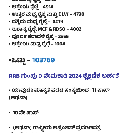
• ಆಗ್ನೇಯ ರೈಲ್ವೆ – 4914
• ಉತ್ತರ ಮಧ್ಯ ರೈಲ್ವೆ ಮತ್ತು DLW – 4730
• ಪಶ್ಚಿಮ ಮಧ್ಯ ರೈಲ್ವೆ – 4019
• ಈಶಾನ್ಯ ರೈಲ್ವೆ, MCF & RDSO – 4002
• ಪೂರ್ವ ಕರಾವಳಿ ರೈಲ್ವೆ – 2555
• ಆಗ್ನೇಯ ಮಧ್ಯ ರೈಲ್ವೆ – 1664
•ಒಟ್ಟು –
103769
RRB ಗುಂಪು D ನೇಮಕಾತಿ 2024 ಶೈಕ್ಷಣಿಕ ಅರ್ಹತೆ
• ಯಾವುದೇ ಮಾನ್ಯತೆ ಪಡೆದ ಸಂಸ್ಥೆಯಿಂದ ITI ಪಾಸ್
(ಅಥವಾ)
• 10 ನೇ ಪಾಸ್
• (ಅಥವಾ) ರಾಷ್ಟ್ರೀಯ ಅಪ್ರೆಂಟಿಸ್ ಪ್ರಮಾಣಪತ್ರ