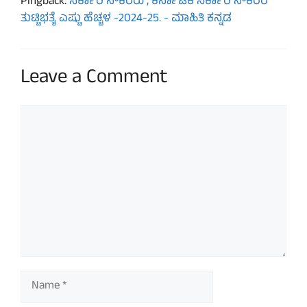
Pingback:
ಸರ್ಕಾರಿ ನೌಕರರು , ಕರ್ನಾಟಕ ಸರ್ಕಾರಿ ನೌಕರರ
ತುಟ್ಟಿಭತ್ಯೆ ಎಷ್ಟು ಹೆಚ್ಚಳ -2024-25. - ಮಾಹಿತಿ ಕನ್ನಡ
Leave a Comment
Comment
Name