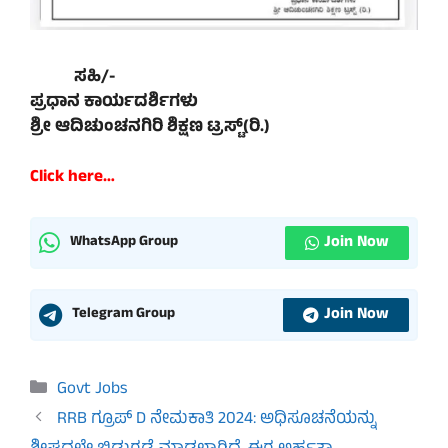
ಸಹಿ/-
ಪ್ರಧಾನ ಕಾರ್ಯದರ್ಶಿಗಳು
ಶ್ರೀ ಆದಿಚುಂಚನಗಿರಿ ಶಿಕ್ಷಣ ಟ್ರಸ್ಟ್(ರಿ.)
Click here…
Join Now
WhatsApp Group
Join Now
Telegram Group
Categories
Govt Jobs
RRB ಗ್ರೂಪ್ D ನೇಮಕಾತಿ 2024: ಅಧಿಸೂಚನೆಯನ್ನು