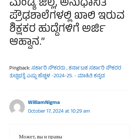
ಮಂಡ್ಯ ಜಿಲ್ಲೆ, ಅನುಧಾನಿತ
ಪ್ರೌಢಶಾಲೆಗಳಲ್ಲಿ ಖಾಲಿ ಇರುವ
ಶಿಕ್ಷಕರ ಹುದ್ದೆಗಳಿಗೆ ಅರ್ಜಿ
ಆಹ್ವಾನ.”
Pingback:
ಸರ್ಕಾರಿ ನೌಕರರು , ಕರ್ನಾಟಕ ಸರ್ಕಾರಿ ನೌಕರರ
ತುಟ್ಟಿಭತ್ಯೆ ಎಷ್ಟು ಹೆಚ್ಚಳ -2024-25. - ಮಾಹಿತಿ ಕನ್ನಡ
WilliamNigma
October 17, 2024 at 10:29 am
Может, вы и правы