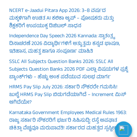
NCERT e-Jaadui Pitara App 2026: 3–8 ವರ್ಷದ
ಮಕ್ಕಳಿಗಾಗಿ ಉಚಿತ AI ಕಲಿಕಾ ಆ್ಯಪ್ – ಪೋಷಕರು ಮತ್ತು
ಶಿಕ್ಷಕರಿಗೆ ಉಪಯುಕ್ತ ಡಿಜಿಟಲ್ ಸಾಧನ
Independence Day Speech 2026 Kannada: ಸ್ವಾತಂತ್ರ್ಯ
ದಿನಾಚರಣೆ 2026 ವಿದ್ಯಾರ್ಥಿಗಳಿಗೆ ಅತ್ಯುತ್ತಮ ಕನ್ನಡ ಭಾಷಣ,
ಇತಿಹಾಸ, ಮಹತ್ವ ಹಾಗೂ ಸಂಪೂರ್ಣ ಮಾಹಿತಿ
SSLC All Subjects Question Banks 2026: SSLC All
Subjects Question Banks 2026 PDF ಎಲ್ಲಾ ವಿಷಯಗಳ ಪ್ರಶ್ನೆ
ಬ್ಯಾಂಕ್‌ಗಳು – ಹೆಚ್ಚು ಅಂಕ ಪಡೆಯುವ ಸುಲಭ ಮಾರ್ಗ
HRMS Pay Slip July 2026: ಸರ್ಕಾರಿ ನೌಕರರೇ ಗಮನಿಸಿ!
ಜುಲೈ HRMS Pay Slip ಬಿಡುಗಡೆಯಾಗಿದೆ – Increment ಮಿಸ್
ಆಗಿದೆಯೇ?
Karnataka Government Employees Medical Rules 1963:
ರಾಜ್ಯ ಸರ್ಕಾರಿ ನೌಕರರಿಗೆ ಭರ್ಜರಿ ಸಿಹಿಸುದ್ದಿ: ರಸ್ತೆ ಅಪಘಾತ
ಚಿಕಿತ್ಸಾ ವೆಚ್ಚವೂ ಮರುಪಾವತಿ! ಸರ್ಕಾರದ ಮಹತ್ವದ ಸ್ಪಷ್ಟೀಕರಣ