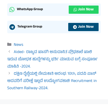
Join Now
WhatsApp Group
Join Now
Telegram Group
Categories
News
Aided- ರಾಜ್ಯದ ಖಾಸಗಿ ಅನುದಾನಿತ ಪ್ರೌಢಶಾಲೆ ಖಾಲಿ
ಇರುವ ಬೋಧಕ ಹುದ್ದೆಗಳನ್ನು ಭರ್ತಿ ಮಾಡುವ ಬಗ್ಗೆ ಸಂಪೂರ್ಣ
ಮಾಹಿತಿ -2024.
ದಕ್ಷಿಣ ರೈಲ್ವೆಯಲ್ಲಿ ನೇಮಕಾತಿ ಆರಂಭ: 10th, ಪದವಿ ಪಾಸ್
ಆದವರಿಗೆ ಪರೀಕ್ಷೆ ಇಲ್ಲದೆ ಉದ್ಯೋಗವಕಾಶ! Recruitment in
Southern Railway-2024.