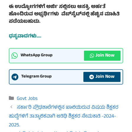
ಈ ಉದ್ಯೋಗಗಳಿಗೆ ಅರ್ಜಿ ಸಲ್ಲಿಸಲು ಆಸಕ್ತಿ, ಅರ್ಹತೆ
ಹೊಂದಿರುವ ಅಭ್ಯರ್ಥಿಗಳು ವೆಬ್‌ಸೈಟ್‌ನಲ್ಲಿ ಹೆಚ್ಚಿನ ಮಾಹಿತಿ
ಪಡೆಯಬಹುದು.
ಧನ್ಯವಾದಗಳು….
Join Now
WhatsApp Group
Join Now
Telegram Group
Categories
Govt Jobs
ಸರ್ಕಾರಿ ಪ್ರೌಢಶಾಲೆಗಳಲ್ಲಿನ ಖಾಲಿಯಿರುವ ವಿಷಯ ಶಿಕ್ಷಕರ
ಹುದ್ದೆಗಳಿಗೆ ತಾತ್ಕಾಲಿಕವಾಗಿ ಅತಿಥಿ ಶಿಕ್ಷಕರ ನೇಮಕಾತಿ -2024-
2025.