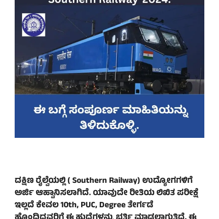
ದಕ್ಷಿಣ ರೈಲ್ವೆಯಲ್ಲಿ ( Southern Railway) ಉದ್ಯೋಗಗಳಿಗೆ
ಅರ್ಜಿ ಆಹ್ವಾನಿಸಲಾಗಿದೆ. ಯಾವುದೇ ರೀತಿಯ ಲಿಖಿತ ಪರೀಕ್ಷೆ
ಇಲ್ಲದೆ ಕೇವಲ 10th, PUC, Degree ತೇರ್ಗಡೆ
ಹೊಂದಿದವರಿಗೆ ಈ ಹುದ್ದೆಗಳನ್ನು ಭರ್ತಿ ಮಾಡಲಾಗುತ್ತಿದೆ. ಈ